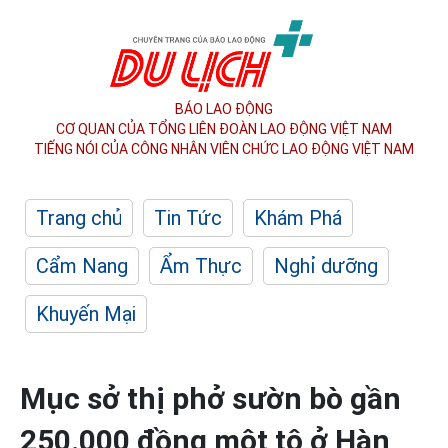
BÁO LAO ĐỘNG
CƠ QUAN CỦA TỔNG LIÊN ĐOÀN
LAO ĐỘNG VIỆT NAM
TIẾNG NÓI CỦA CÔNG NHÂN
VIÊN CHỨC LAO ĐỘNG
VIỆT NAM
Trang chủ
Tin Tức
Khám Phá
Cẩm Nang
Ẩm Thực
Nghỉ dưỡng
Khuyến Mại
Mục sở thị phở sườn bò gần
250.000 đồng một tô ở Hàn