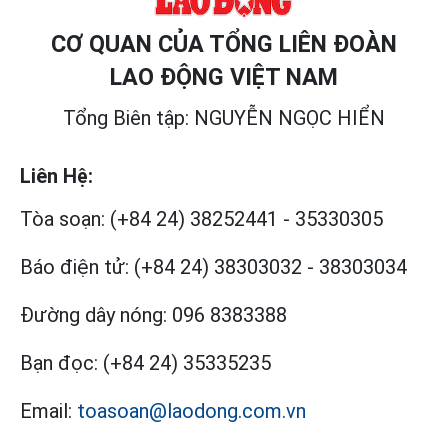
CƠ QUAN CỦA TỔNG LIÊN ĐOÀN
LAO ĐỘNG VIỆT NAM
Tổng Biên tập: NGUYỄN NGỌC HIỂN
Liên Hệ:
Tòa soạn:
(+84 24) 38252441
-
35330305
Báo điện tử:
(+84 24) 38303032
-
38303034
Đường dây nóng:
096 8383388
Bạn đọc:
(+84 24) 35335235
Email:
toasoan@laodong.com.vn