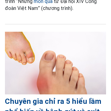
trình “Những
món quà
từ Đại hội XIV Công
đoàn Việt Nam” (chương trình).
Chuyên gia chỉ ra 5 hiểu lầm