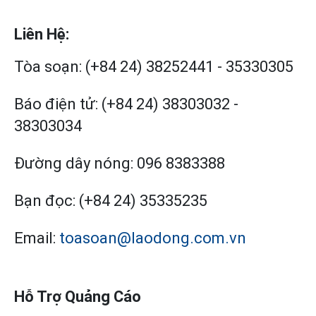
Liên Hệ:
Tòa soạn:
(+84 24) 38252441
-
35330305
Báo điện tử:
(+84 24) 38303032
-
38303034
Đường dây nóng:
096 8383388
Bạn đọc:
(+84 24) 35335235
Email:
toasoan@laodong.com.vn
Hỗ Trợ Quảng Cáo