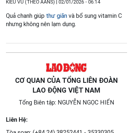
KIỀU VŨ (THEO AANS) |
02/01/2026 - 06:14
Quả chanh giúp
thư giãn
và bổ sung vitamin C
nhưng không nên lạm dụng.
CƠ QUAN CỦA TỔNG LIÊN ĐOÀN
LAO ĐỘNG VIỆT NAM
Tổng Biên tập: NGUYỄN NGỌC HIỂN
Liên Hệ:
Tòa soạn:
(+84 24) 38252441
-
35330305