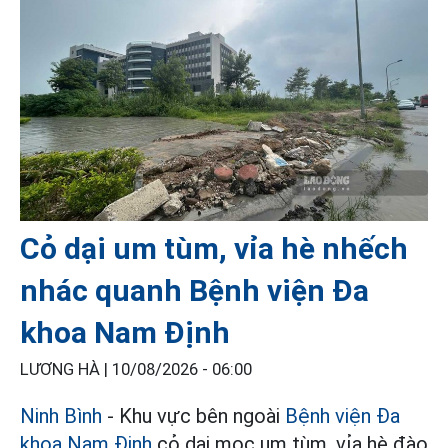
Cỏ dại um tùm, vỉa hè nhếch
nhác quanh Bệnh viện Đa
khoa Nam Định
LƯƠNG HÀ |
10/08/2026 - 06:00
Ninh Bình
- Khu vực bên ngoài
Bệnh viện Đa
khoa Nam Định
cỏ dại mọc um tùm, vỉa hè đào