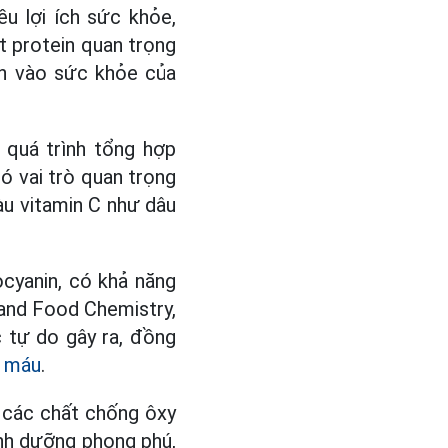
ều lợi ích sức khỏe,
ột protein quan trọng
ần vào sức khỏe của
 quá trình tổng hợp
ó vai trò quan trọng
àu vitamin C như dâu
cyanin, có khả năng
 and Food Chemistry,
 tự do gây ra, đồng
g
máu
.
à các chất chống ôxy
inh dưỡng phong phú,