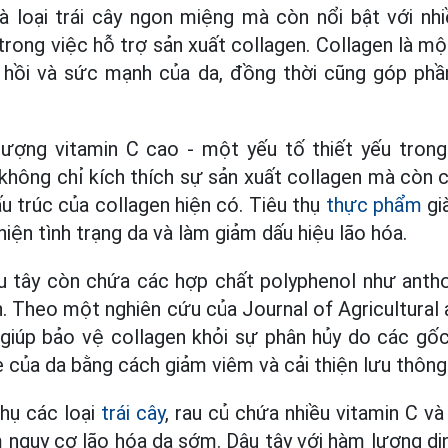
à loại trái cây ngon miệng mà còn nổi bật với nhi
trong việc hỗ trợ sản xuất collagen. Collagen là m
n hồi và sức mạnh của da, đồng thời cũng góp ph
ượng vitamin C cao - một yếu tố thiết yếu trong
 không chỉ kích thích sự sản xuất collagen mà còn c
ấu trúc của collagen hiện có. Tiêu thụ
thực phẩm
gi
thiện tình trạng da và làm giảm dấu hiệu lão hóa.
âu tây còn chứa các hợp chất polyphenol như antho
 Theo một nghiên cứu của Journal of Agricultural
 giúp bảo vệ collagen khỏi sự phân hủy do các gốc
e của da bằng cách giảm viêm và cải thiện lưu thôn
thụ các loại
trái cây
, rau củ chứa nhiều vitamin C v
 nguy cơ lão hóa da sớm. Dâu tây với hàm lượng d