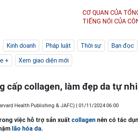
CƠ QUAN CỦA TỔN
TIẾNG NÓI CỦA C
Kinh doanh
Pháp luật
Thời sự
Bạn đọc
e +
Xem giao diện mới
g cấp collagen, làm đẹp da tự nh
arvard Health Publishing & JAFC) |
01/11/2024 06:00
trong việc hỗ trợ sản xuất
collagen
nên có tác dụng
chậm
lão hóa da
.