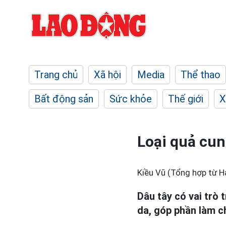
Trang chủ
Xã hội
Media
Thể thao
Bất động sản
Sức khỏe
Thế giới
X
Loại quả cun
Kiều Vũ (Tổng hợp từ H
Dâu tây có vai trò 
da, góp phần làm 