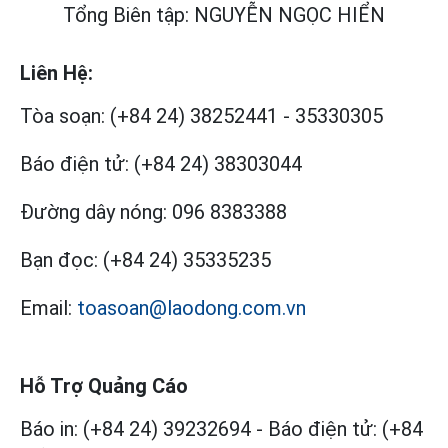
Tổng Biên tập: NGUYỄN NGỌC HIỂN
Liên Hệ:
Tòa soạn:
(+84 24) 38252441
-
35330305
Báo điện tử:
(+84 24) 38303044
Đường dây nóng:
096 8383388
Bạn đọc:
(+84 24) 35335235
Email:
toasoan@laodong.com.vn
Hỗ Trợ Quảng Cáo
Báo in: (+84 24) 39232694
-
Báo điện tử: (+84