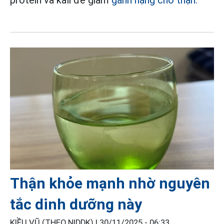
protein và kali để giảm
gánh nặng cho thận.
Thận khỏe mạnh nhờ nguyên
tắc dinh dưỡng này
KIỀU VŨ (THEO NIDDK) |
30/11/2025 - 06:33