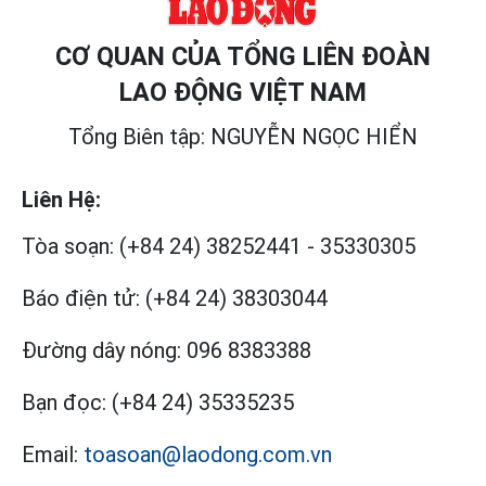
CƠ QUAN CỦA TỔNG LIÊN ĐOÀN
LAO ĐỘNG VIỆT NAM
Tổng Biên tập: NGUYỄN NGỌC HIỂN
Liên Hệ:
Tòa soạn:
(+84 24) 38252441
-
35330305
Báo điện tử:
(+84 24) 38303044
Đường dây nóng:
096 8383388
Bạn đọc:
(+84 24) 35335235
Email:
toasoan@laodong.com.vn