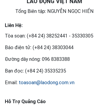
LAO ĐỘNG VIỆT NAM
Tổng Biên tập: NGUYỄN NGỌC HIỂN
Liên Hệ:
Tòa soạn:
(+84 24) 38252441
-
35330305
Báo điện tử:
(+84 24) 38303044
Đường dây nóng:
096 8383388
Bạn đọc:
(+84 24) 35335235
Email:
toasoan@laodong.com.vn
Hỗ Trợ Quảng Cáo