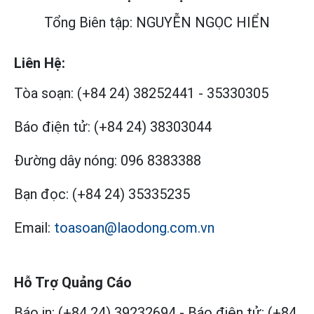
Tổng Biên tập: NGUYỄN NGỌC HIỂN
Liên Hệ:
Tòa soạn:
(+84 24) 38252441
-
35330305
Báo điện tử:
(+84 24) 38303044
Đường dây nóng:
096 8383388
Bạn đọc:
(+84 24) 35335235
Email:
toasoan@laodong.com.vn
Hỗ Trợ Quảng Cáo
Báo in: (+84 24) 39232694
-
Báo điện tử: (+84