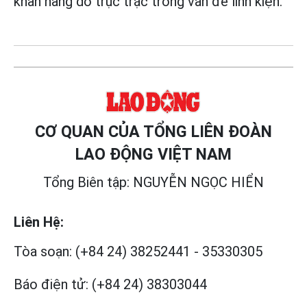
khan hàng do trục trặc trong vấn đề linh kiện.
CƠ QUAN CỦA TỔNG LIÊN ĐOÀN
LAO ĐỘNG VIỆT NAM
Tổng Biên tập: NGUYỄN NGỌC HIỂN
Liên Hệ:
Tòa soạn:
(+84 24) 38252441
-
35330305
Báo điện tử:
(+84 24) 38303044