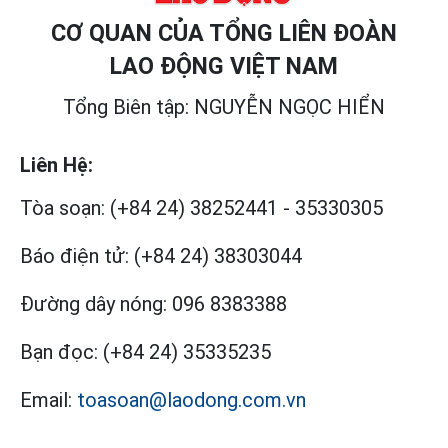
CƠ QUAN CỦA TỔNG LIÊN ĐOÀN
LAO ĐỘNG VIỆT NAM
Tổng Biên tập: NGUYỄN NGỌC HIỂN
Liên Hệ:
Tòa soạn:
(+84 24) 38252441
-
35330305
Báo điện tử:
(+84 24) 38303044
Đường dây nóng:
096 8383388
Bạn đọc:
(+84 24) 35335235
Email:
toasoan@laodong.com.vn