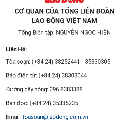
CƠ QUAN CỦA TỔNG LIÊN ĐOÀN
LAO ĐỘNG VIỆT NAM
Tổng Biên tập: NGUYỄN NGỌC HIỂN
Liên Hệ:
Tòa soạn:
(+84 24) 38252441
-
35330305
Báo điện tử:
(+84 24) 38303044
Đường dây nóng:
096 8383388
Bạn đọc:
(+84 24) 35335235
Email:
toasoan@laodong.com.vn