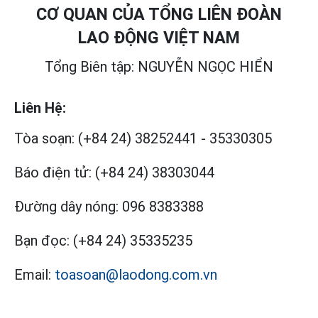
CƠ QUAN CỦA TỔNG LIÊN ĐOÀN
LAO ĐỘNG VIỆT NAM
Tổng Biên tập: NGUYỄN NGỌC HIỂN
Liên Hệ:
Tòa soạn:
(+84 24) 38252441
-
35330305
Báo điện tử:
(+84 24) 38303044
Đường dây nóng:
096 8383388
Bạn đọc:
(+84 24) 35335235
Email:
toasoan@laodong.com.vn