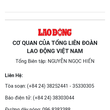
CƠ QUAN CỦA TỔNG LIÊN ĐOÀN
LAO ĐỘNG VIỆT NAM
Tổng Biên tập: NGUYỄN NGỌC HIỂN
Liên Hệ:
Tòa soạn:
(+84 24) 38252441
-
35330305
Báo điện tử:
(+84 24) 38303044
Đường dây nóng:
096 8383388