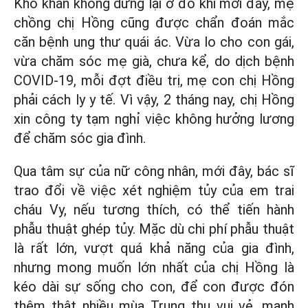
Khó khăn không dừng lại ở đó khi mới đây, mẹ
chồng chị Hồng cũng được chẩn đoán mắc
căn bệnh ung thư quái ác. Vừa lo cho con gái,
vừa chăm sóc mẹ già, chưa kể, do dịch bệnh
COVID-19, mỗi đợt điều trị, mẹ con chị Hồng
phải cách ly y tế. Vì vậy, 2 tháng nay, chị Hồng
xin công ty tạm nghỉ việc không hưởng lương
để chăm sóc gia đình.
Qua tâm sự của nữ công nhân, mới đây, bác sĩ
trao đổi về việc xét nghiệm tủy của em trai
cháu Vy, nếu tương thích, có thể tiến hành
phẫu thuật ghép tủy. Mặc dù chi phí phẫu thuật
là rất lớn, vượt quá khả năng của gia đình,
nhưng mong muốn lớn nhất của chị Hồng là
kéo dài sự sống cho con, để con được đón
thêm thật nhiều mùa Trung thu vui vẻ, mạnh