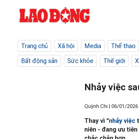
Trang chủ
Xã hội
Media
Thể thao
Bất động sản
Sức khỏe
Thế giới
X
Nhảy việc sa
Quỳnh Chi |
06/01/2026
Thay vì “
nhảy việc
t
niên - đang ưu tiên
chắc chắn hơn.