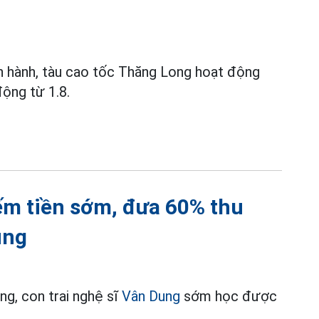
ận hành, tàu cao tốc Thăng Long hoạt động
ộng từ 1.8.
ếm tiền sớm, đưa 60% thu
ung
ắng, con trai nghệ sĩ
Vân Dung
sớm học được