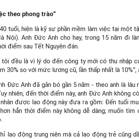
ệc theo phong trào”
0 tuổi, hiện là kỹ sư phần mềm làm việc tại một tậ
à Nội). Anh Đức Anh cho hay, trong 15 năm đi làm
thời điểm sau Tết Nguyên đán.
a tôi đều là vì lý do đến công ty mới có thu nhập c
êm 30% so với mức lương cũ, lần thấp nhất là 10%”,
anh Đức Anh đã gắn bó gần 5 năm - theo anh là lâu 
Tuy nhiên, đến thời điểm này, anh Đức Anh không cò
n nhân được lao động này đưa ra gồm: Đến tuổi muố
hơn hẳn thời điểm này không dễ dàng; muốn tìm cơ
.
hỉ lao động trung niên mà cả lao động trẻ cũng d