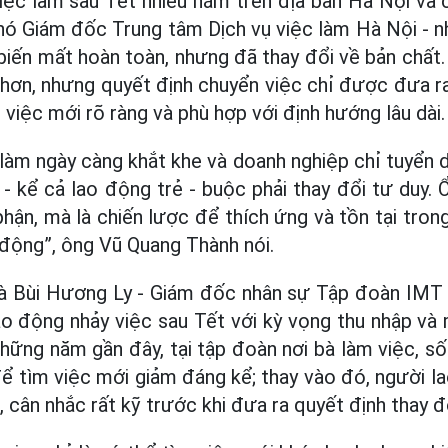
việc làm sau Tết nhiều năm trên địa bàn Hà Nội và c
ó Giám đốc Trung tâm Dịch vụ việc làm Hà Nội - nh
biến mất hoàn toàn, nhưng đã thay đổi về bản chất
 hơn, nhưng quyết định chuyển việc chỉ được đưa r
 việc mới rõ ràng và phù hợp với định hướng lâu dài.
 làm ngày càng khắt khe và doanh nghiệp chỉ tuyển 
 - kể cả lao động trẻ - buộc phải thay đổi tư duy. 
hận, mà là chiến lược để thích ứng và tồn tại tron
 động”, ông Vũ Quang Thành nói.
à Bùi Hương Ly - Giám đốc nhân sự Tập đoàn IMT
ao động nhảy việc sau Tết với kỳ vọng thu nhập và
 những năm gần đây, tại tập đoàn nơi bà làm việc, s
để tìm việc mới giảm đáng kể; thay vào đó, người 
 cân nhắc rất kỹ trước khi đưa ra quyết định thay đ