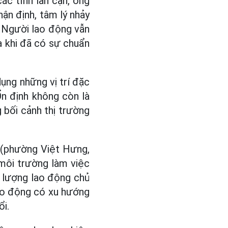
ác tỉnh lân cận, ông
ận định, tâm lý nhảy
. Người lao động vẫn
a khi đã có sự chuẩn
dụng những vị trí đặc
Ổn định không còn là
g bối cảnh thị trường
 (phường Việt Hưng,
 môi trường làm việc
ố lượng lao động chủ
lao động có xu hướng
ổi.