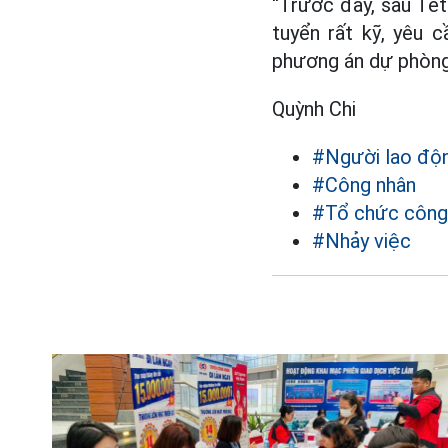
“Trước đây, sau Tết
tuyển rất kỹ, yêu 
phương án dự phòng,
Quỳnh Chi
#Người lao độ
#Công nhân
#Tổ chức công
#Nhảy việc