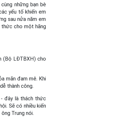
c cùng những bạn bè
 các yếu tố khiến em
hưng sau nửa năm em
h thức cho một hãng
àm (Bộ LĐTBXH) cho
thỏa mãn đam mê. Khi
dễ thành công.
 - đây là thách thức
hội. Sẽ có nhiều kiến
 ông Trung nói.