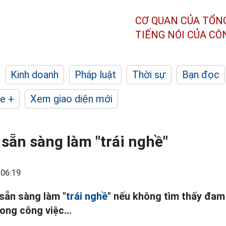
CƠ QUAN CỦA TỔN
TIẾNG NÓI CỦA C
Kinh doanh
Pháp luật
Thời sự
Bạn đọc
e +
Xem giao diện mới
 sẵn sàng làm "trái nghề"
 06:19
 sẵn sàng làm "
trái nghề
" nếu không tìm thấy đam
rong công việc...