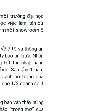
 một trường đại học
ợc việc làm, tân cử
oanh một showroom ô
.
về ô tô và thông tin
ty bao ăn trưa. Nhân
g tốt thu nhập hằng
đồng. Sau gần 1 năm
eo anh họ trong quá
a cho 1/2 doanh số 1
g bạn vẫn thấy hứng
nhập “trong mơ” của