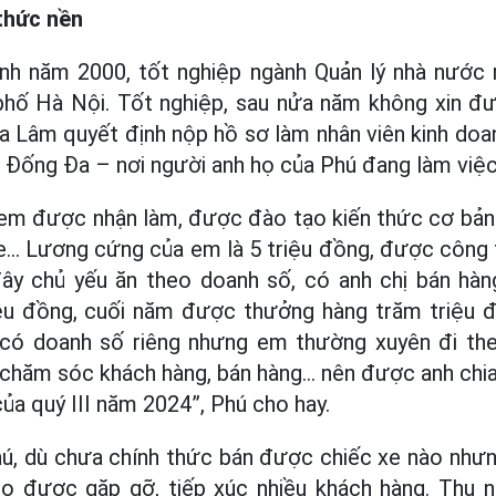
 thức nền
h năm 2000, tốt nghiệp ngành Quản lý nhà nước
 phố Hà Nội. Tốt nghiệp, sau nửa năm không xin đư
ia Lâm quyết định nộp hồ sơ làm nhân viên kinh d
n Đống Đa – nơi người anh họ của Phú đang làm việc
 em được nhận làm, được đào tạo kiến thức cơ bản 
e… Lương cứng của em là 5 triệu đồng, được công 
đây chủ yếu ăn theo doanh số, có anh chị bán hàn
ệu đồng, cuối năm được thưởng hàng trăm triệu 
có doanh số riêng nhưng em thường xuyên đi th
 chăm sóc khách hàng, bán hàng… nên được anh chi
ủa quý III năm 2024”, Phú cho hay.
hú, dù chưa chính thức bán được chiếc xe nào nhưn
do được gặp gỡ, tiếp xúc nhiều khách hàng. Thu 