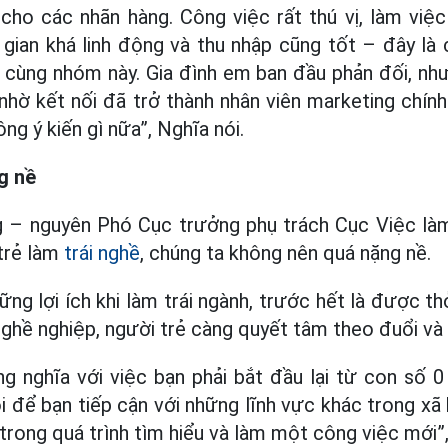
 cho các nhãn hàng. Công việc rất thú vị, làm việ
i gian khá linh động và thu nhập cũng tốt – đây là
a cùng nhóm này. Gia đình em ban đầu phản đối, n
nhờ kết nối đã trở thành nhân viên marketing chín
g ý kiến gì nữa”, Nghĩa nói.
g nề
g – nguyên Phó Cục trưởng phụ trách Cục Việc l
 trẻ làm
trái nghề
, chúng ta không nên quá nặng nề.
ững lợi ích khi làm trái ngành, trước hết là được 
hề nghiệp, người trẻ càng quyết tâm theo đuổi và 
g nghĩa với việc bạn phải bắt đầu lại từ con số 0
 để bạn tiếp cận với những lĩnh vực khác trong xã 
rong quá trình tìm hiểu và làm một công việc mới”,