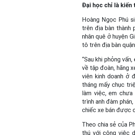
Đại học chỉ là kiến
Hoàng Ngọc Phú sin
trên địa bàn thành
nhân quê ở huyện G
tô trên địa bàn quậ
“Sau khi phỏng vấn,
về tập đoàn, hãng x
viên kinh doanh ở 
tháng mấy chục tri
làm việc, em chưa 
trình anh đàm phán,
chiếc xe bán được c
Theo chia sẻ của P
thú với công việc 