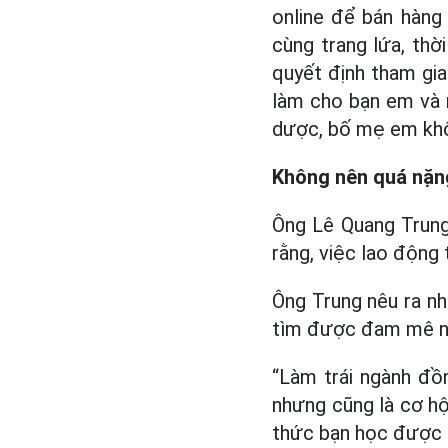
online để bán hàng
cùng trang lứa, thờ
quyết định tham gi
làm cho bạn em và 
dược, bố mẹ em khôn
Không nên quá nặn
Ông Lê Quang Trun
rằng, việc lao động
Ông Trung nêu ra nh
tìm được đam mê ng
“Làm trái ngành đồn
nhưng cũng là cơ hội
thức bạn học được t