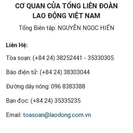
CƠ QUAN CỦA TỔNG LIÊN ĐOÀN
LAO ĐỘNG VIỆT NAM
Tổng Biên tập: NGUYỄN NGỌC HIỂN
Liên Hệ:
Tòa soạn:
(+84 24) 38252441
-
35330305
Báo điện tử:
(+84 24) 38303044
Đường dây nóng:
096 8383388
Bạn đọc:
(+84 24) 35335235
Email:
toasoan@laodong.com.vn