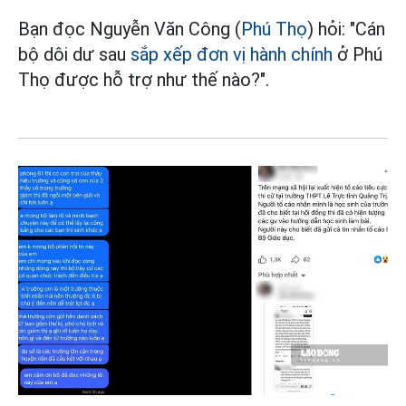
Bạn đọc Nguyễn Văn Công (
Phú Thọ
) hỏi: "Cán
bộ dôi dư sau
sắp xếp đơn vị hành chính
ở Phú
Thọ được hỗ trợ như thế nào?".