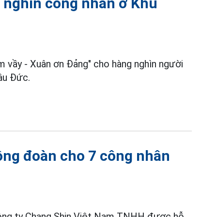
 nghìn công nhân ở Khu
 vầy - Xuân ơn Đảng" cho hàng nghìn người
âu Đức.
ông đoàn cho 7 công nhân
 Công ty Chang Shin Việt Nam TNHH được hỗ