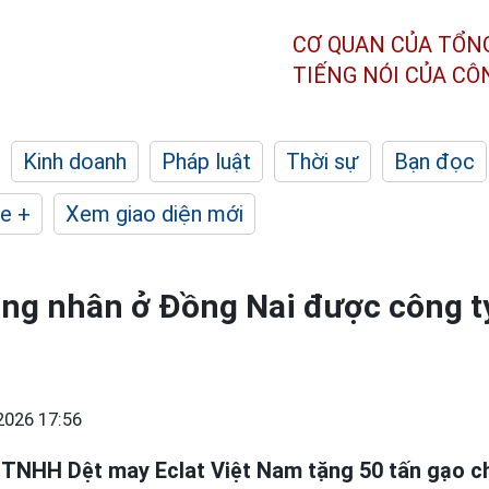
CƠ QUAN CỦA TỔN
TIẾNG NÓI CỦA C
Kinh doanh
Pháp luật
Thời sự
Bạn đọc
e +
Xem giao diện mới
ng nhân ở Đồng Nai được công t
2026 17:56
 TNHH Dệt may Eclat Việt Nam tặng 50 tấn gạo c