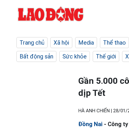
Trang chủ
Xã hội
Media
Thể thao
Bất động sản
Sức khỏe
Thế giới
X
Gần 5.000 cô
dịp Tết
HÀ ANH CHIẾN |
28/01/
Đồng Nai
- Công ty