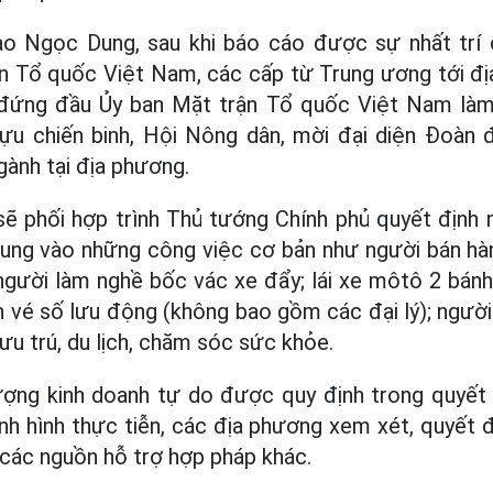
 Ngọc Dung, sau khi báo cáo được sự nhất trí 
n Tổ quốc Việt Nam, các cấp từ Trung ương tới đị
 đứng đầu Ủy ban Mặt trận Tổ quốc Việt Nam làm
ựu chiến binh, Hội Nông dân, mời đại diện Đoàn đ
gành tại địa phương.
sẽ phối hợp trình Thủ tướng Chính phủ quyết định
rung vào những công việc cơ bản như người bán hàn
người làm nghề bốc vác xe đẩy; lái xe môtô 2 bánh
án vé số lưu động (không bao gồm các đại lý); người
lưu trú, du lịch, chăm sóc sức khỏe.
ượng kinh doanh tự do được quy định trong quyết
ình hình thực tiễn, các địa phương xem xét, quyết 
các nguồn hỗ trợ hợp pháp khác.