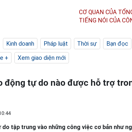
CƠ QUAN CỦA TỔN
TIẾNG NÓI CỦA C
Kinh doanh
Pháp luật
Thời sự
Bạn đọc
e +
Xem giao diện mới
o động tự do nào được hỗ trợ tro
10:44
ự do tập trung vào những công việc cơ bản như ng