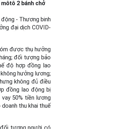
e môtô 2 bánh chở
 động - Thương binh
ưởng đại dịch COVID-
nhóm được thụ hưởng
háng; đối tượng bảo
chế độ hợp đồng lao
c không hưởng lương;
nhưng không đủ điều
ợp đồng lao động bị
 vay 50% tiền lương
ó doanh thu khai thuế
 đối tượng người có