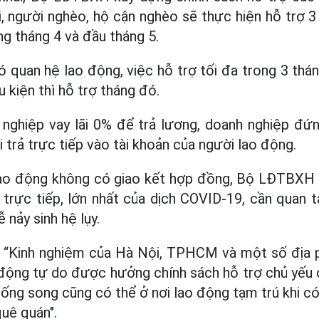
i, người nghèo, hộ cận nghèo sẽ thực hiện hỗ trợ 3 
ong tháng 4 và đầu tháng 5.
ó quan hệ lao động, việc hỗ trợ tối đa trong 3 thán
u kiện thì hỗ trợ tháng đó.
 nghiệp vay lãi 0% để trả lương, doanh nghiệp đứn
i trả trực tiếp vào tài khoản của người lao động.
o động không có giao kết hợp đồng, Bộ LĐTBXH n
 trực tiếp, lớn nhất của dịch COVID-19, cần quan 
 nảy sinh hệ lụy.
: “Kinh nghiệm của Hà Nội, TPHCM và một số địa p
 động tự do được hưởng chính sách hỗ trợ chủ yếu 
sống song cũng có thể ở nơi lao động tạm trú khi c
uê quán".