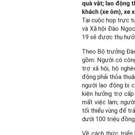
quà vặt; lao động 
khách (xe ôm), xe x
Tại cuộc họp trực 
và Xã hội Đào Ngọc 
19 sẽ được thụ hưởn
Theo Bộ trưởng Đào
gồm: Người có công
trợ xã hội, hộ ngh
động phải thỏa thuậ
người lao động bị 
kiện hưởng trợ cấp
mất việc làm; ngườ
tối thiểu vùng để tr
dưới 100 triệu đồng
Về cách thức triển