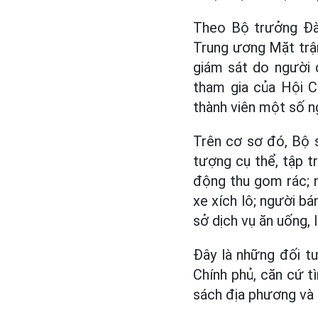
Theo Bộ trưởng Đào
Trung ương Mặt trậ
giám sát do người
tham gia của Hội C
thành viên một số n
Trên cơ sơ đó, Bộ 
tượng cụ thể, tập t
động thu gom rác; 
xe xích lô; người b
sở dịch vụ ăn uống, 
Đây là những đối t
Chính phủ, căn cứ t
sách địa phương và 