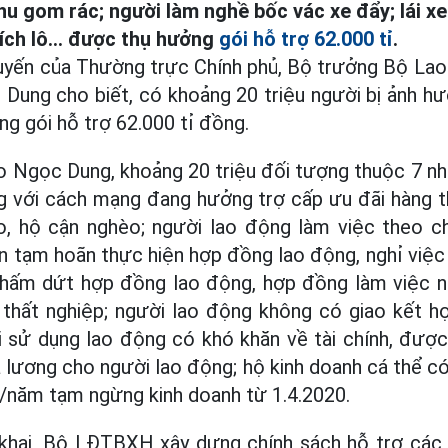
thu gom rác; người làm nghề bốc vác xe đẩy; lái x
ích lô... được thụ hưởng
gói hỗ trợ 62.000 tỉ
.
tuyến của Thường trực Chính phủ, Bộ trưởng Bộ Lao
Dung cho biết, có khoảng 20 triệu người bị ảnh h
g gói hỗ trợ 62.000 tỉ đồng.
 Ngọc Dung, khoảng 20 triệu đối tượng thuộc 7 
 với cách mạng đang hưởng trợ cấp ưu đãi hàng t
èo, hộ cận nghèo; người lao động làm việc theo 
n tạm hoãn thực hiện hợp đồng lao động, nghỉ việ
chấm dứt hợp đồng lao động, hợp đồng làm việc 
 thất nghiệp; người lao động không có giao kết h
i sử dụng lao động có khó khăn về tài chính, được
ả lương cho người lao động; hộ kinh doanh cá thể c
/năm tạm ngừng kinh doanh từ 1.4.2020.
 khai, Bộ LĐTBXH xây dựng chính sách hỗ trợ các