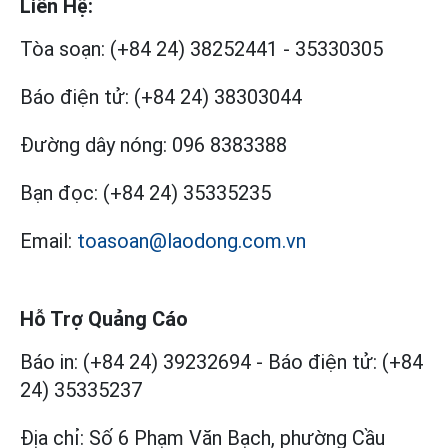
Liên Hệ:
Tòa soạn:
(+84 24) 38252441
-
35330305
Báo điện tử:
(+84 24) 38303044
Đường dây nóng:
096 8383388
Bạn đọc:
(+84 24) 35335235
Email:
toasoan@laodong.com.vn
Hỗ Trợ Quảng Cáo
Báo in: (+84 24) 39232694
-
Báo điện tử: (+84
24) 35335237
Địa chỉ: Số 6 Phạm Văn Bạch, phường Cầu