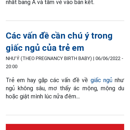
nhất bảng A và tấm vé vào bán kết.
Các vấn đề cần chú ý trong
giấc ngủ của trẻ em
NHƯ Ý (THEO PREGNANCY BIRTH BABY) |
06/06/2022 -
20:00
Trẻ em hay gặp các vấn đề về
giấc ngủ
như
ngủ không sâu, mơ thấy ác mộng, mộng du
hoặc giật mình lúc nửa đêm…