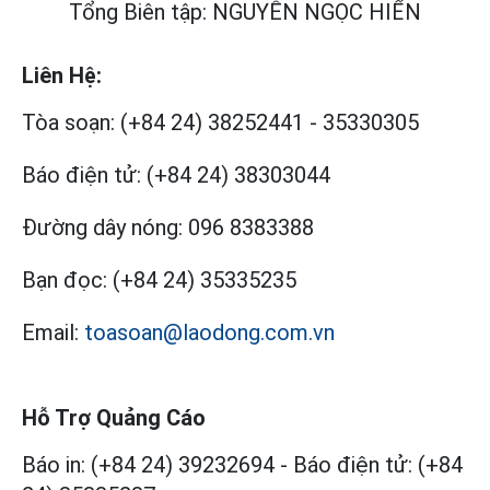
Tổng Biên tập: NGUYỄN NGỌC HIỂN
Liên Hệ:
Tòa soạn:
(+84 24) 38252441
-
35330305
Báo điện tử:
(+84 24) 38303044
Đường dây nóng:
096 8383388
Bạn đọc:
(+84 24) 35335235
Email:
toasoan@laodong.com.vn
Hỗ Trợ Quảng Cáo
Báo in: (+84 24) 39232694
-
Báo điện tử: (+84