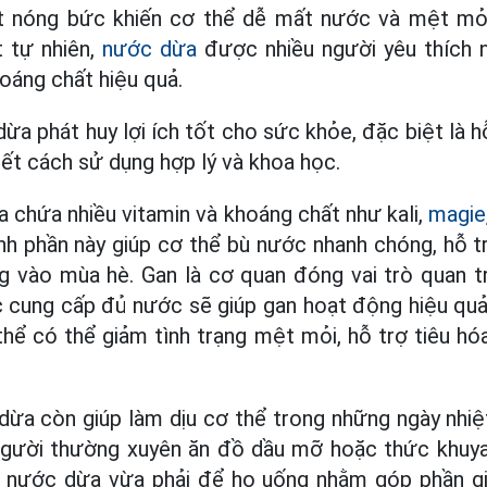
ết nóng bức khiến cơ thể dễ mất nước và mệt mỏi
t tự nhiên,
nước dừa
được nhiều người yêu thích n
oáng chất hiệu quả.
ừa phát huy lợi ích tốt cho sức khỏe, đặc biệt là 
iết cách sử dụng hợp lý và khoa học.
 chứa nhiều vitamin và khoáng chất như kali,
magie
h phần này giúp cơ thể bù nước nhanh chóng, hỗ t
g vào mùa hè. Gan là cơ quan đóng vai trò quan t
 cung cấp đủ nước sẽ giúp gan hoạt động hiệu quả
hể có thể giảm tình trạng mệt mỏi, hỗ trợ tiêu h
dừa còn giúp làm dịu cơ thể trong những ngày nhiệ
người thường xuyên ăn đồ dầu mỡ hoặc thức khuya,
 nước dừa vừa phải để họ uống nhằm góp phần g