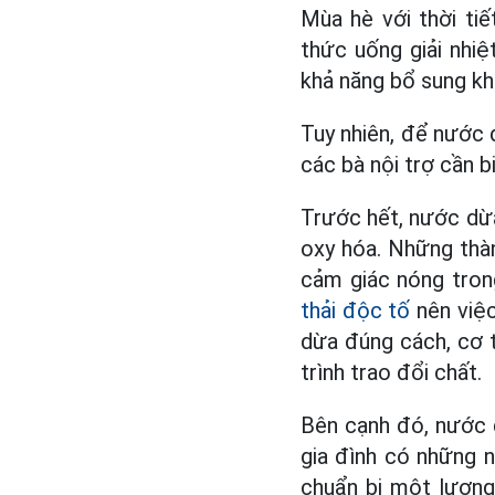
Mùa hè với thời ti
thức uống giải nhiệ
khả năng bổ sung kh
Tuy nhiên, để nước d
các bà nội trợ cần b
Trước hết, nước dừa
oxy hóa. Những thàn
cảm giác nóng tron
thải độc tố
nên việc
dừa đúng cách, cơ t
trình trao đổi chất.
Bên cạnh đó, nước 
gia đình có những 
chuẩn bị một lượng