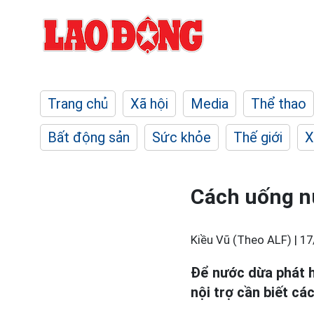
Trang chủ
Xã hội
Media
Thể thao
Bất động sản
Sức khỏe
Thế giới
X
Cách uống n
Kiều Vũ (Theo ALF) |
17
Để nước dừa phát hu
nội trợ cần biết cá