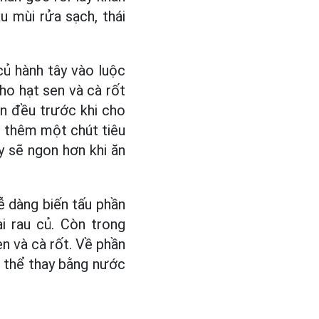
u mùi rửa sạch, thái
 củ hành tây vào luộc
cho hạt sen và cà rốt
n đều trước khi cho
c thêm một chút tiêu
y sẽ ngon hơn khi ăn
ễ dàng biến tấu phần
i rau củ. Còn trong
en và cà rốt. Về phần
ó thể thay bằng nước