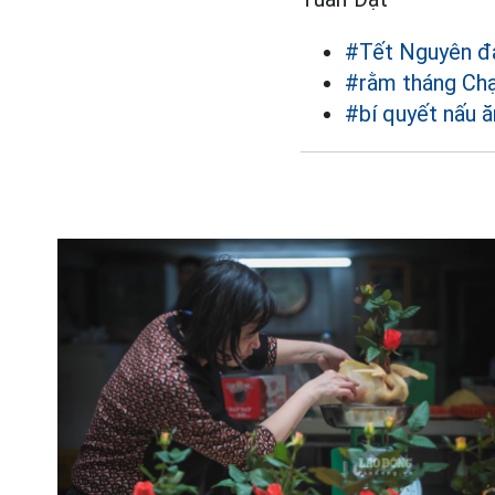
#Tết Nguyên đ
#rằm tháng Ch
#bí quyết nấu ă