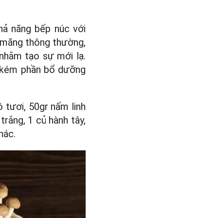
hả năng bếp núc với
 măng thông thường,
nhằm tạo sự mới lạ.
g kém phần bổ dưỡng
 tươi, 50gr nấm linh
trắng, 1 củ hành tây,
hác.