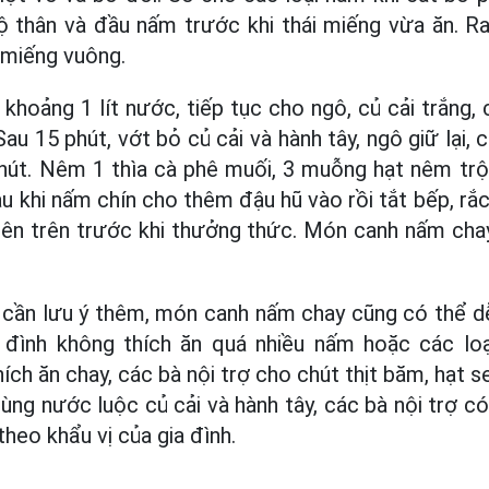
 thân và đầu nấm trước khi thái miếng vừa ăn. Ra
 miếng vuông.
khoảng 1 lít nước, tiếp tục cho ngô, củ cải trắng,
u 15 phút, vớt bỏ củ cải và hành tây, ngô giữ lại, 
hút. Nêm 1 thìa cà phê muối, 3 muỗng hạt nêm trộ
au khi nấm chín cho thêm đậu hũ vào rồi tắt bếp, rắ
 lên trên trước khi thưởng thức. Món canh nấm cha
 cần lưu ý thêm, món canh nấm chay cũng có thể d
a đình không thích ăn quá nhiều nấm hoặc các loạ
ch ăn chay, các bà nội trợ cho chút thịt băm, hạt s
dùng nước luộc củ cải và hành tây, các bà nội trợ c
heo khẩu vị của gia đình.