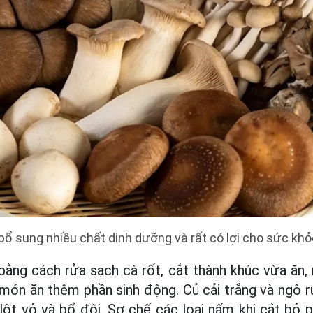
bổ sung nhiều chất dinh dưỡng và rất có lợi cho sức khỏ
bằng cách rửa sạch cà rốt, cắt thành khúc vừa ăn,
í món ăn thêm phần sinh động. Củ cải trắng và ngô r
ột vỏ và bổ đôi. Sơ chế các loại nấm khi cắt bỏ p