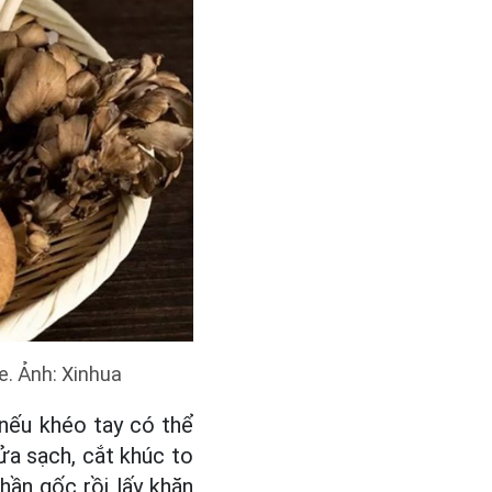
e. Ảnh: Xinhua
 nếu khéo tay có thể
ửa sạch, cắt khúc to
hần gốc rồi lấy khăn