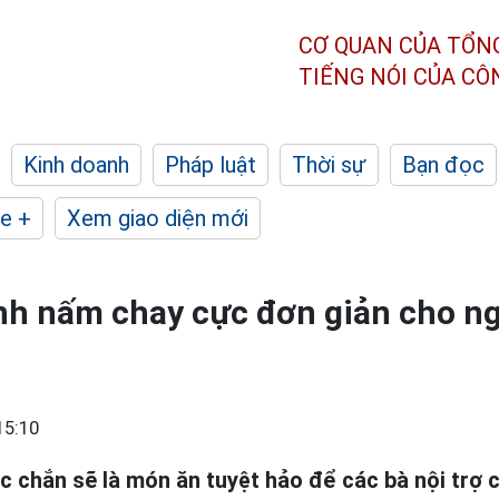
CƠ QUAN CỦA TỔN
TIẾNG NÓI CỦA C
Kinh doanh
Pháp luật
Thời sự
Bạn đọc
e +
Xem giao diện mới
nh nấm chay cực đơn giản cho n
15:10
 chắn sẽ là món ăn tuyệt hảo để các bà nội trợ có