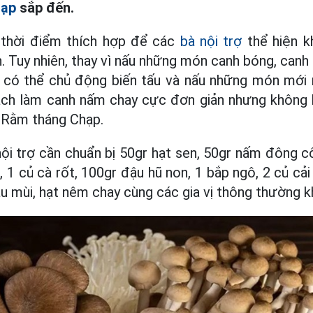
hạp
sắp đến.
 thời điểm thích hợp để các
bà nội trợ
thể hiện k
 Tuy nhiên, thay vì nấu những món canh bóng, canh
g có thể chủ động biến tấu và nấu những món mới 
cách làm canh nấm chay cực đơn giản nhưng khôn
Rằm tháng Chạp.
nội trợ cần chuẩn bị 50gr hạt sen, 50gr nấm đông cô
, 1 củ cà rốt, 100gr đậu hũ non, 1 bắp ngô, 2 củ cải 
au mùi, hạt nêm chay cùng các gia vị thông thường k