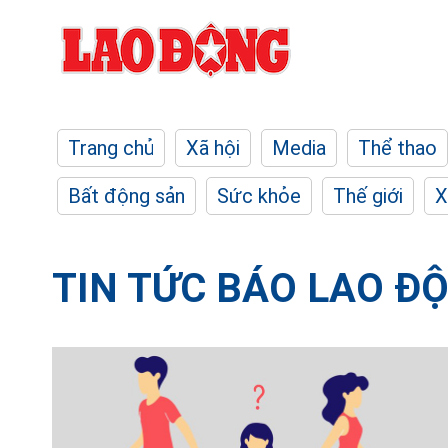
Trang chủ
Xã hội
Media
Thể thao
Bất động sản
Sức khỏe
Thế giới
X
TIN TỨC BÁO LAO Đ