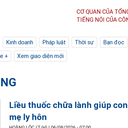
CƠ QUAN CỦA TỔN
TIẾNG NÓI CỦA C
Kinh doanh
Pháp luật
Thời sự
Bạn đọc
e +
Xem giao diện mới
ỘNG
Liều thuốc chữa lành giúp con
mẹ ly hôn
HOÀNG LỘC (T/H) |
06/08/2026 - 07:00