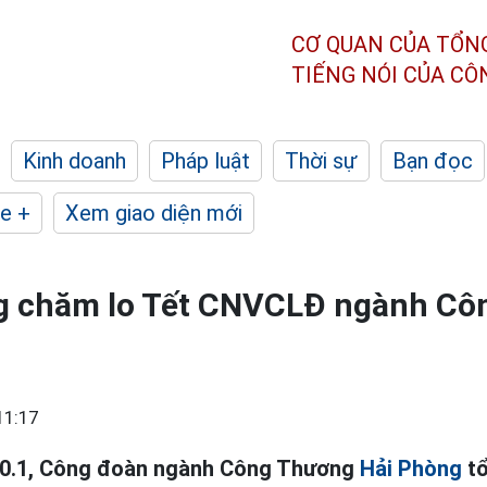
CƠ QUAN CỦA TỔN
TIẾNG NÓI CỦA C
Kinh doanh
Pháp luật
Thời sự
Bạn đọc
e +
Xem giao diện mới
ng chăm lo Tết CNVCLĐ ngành C
11:17
10.1, Công đoàn ngành Công Thương
Hải Phòng
tổ