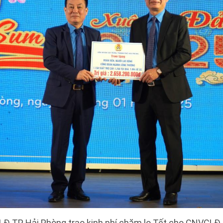
ĐLĐ TP Hải Phòng trao kinh phí chăm lo Tết cho CNVCL