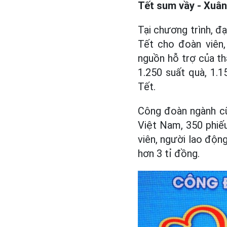
Tết sum vầy - Xuân
Tại chương trình, đ
Tết cho đoàn viên
nguồn hỗ trợ của t
1.250 suất quà, 1.
Tết.
Công đoàn ngành cũ
Việt Nam, 350 phiế
viên, người lao độn
hơn 3 tỉ đồng.