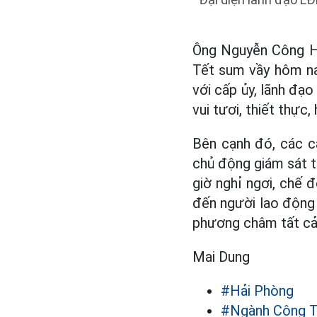
Ông Nguyễn Công Hò
Tết sum vầy hôm na
với cấp ủy, lãnh đ
vui tươi, thiết thực,
Bên cạnh đó, các c
chủ động giám sát th
giờ nghỉ ngơi, chế đ
đến người lao động b
phương châm tất cả 
Mai Dung
#Hải Phòng
#Ngành Công 