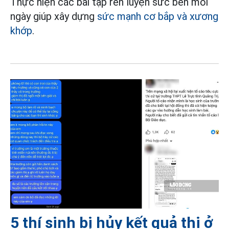
Thực hiện các bài tập rèn luyện sức bền mỗi
ngày giúp xây dựng
sức mạnh cơ bắp và xương
khớp
.
5 thí sinh bị hủy kết quả thi ở