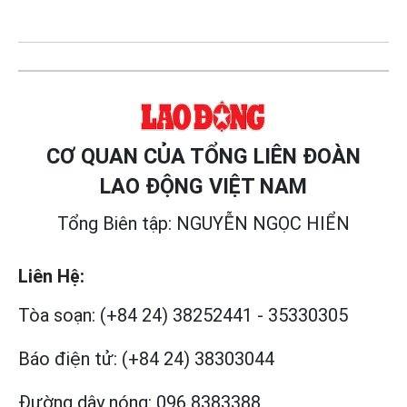
CƠ QUAN CỦA TỔNG LIÊN ĐOÀN
LAO ĐỘNG VIỆT NAM
Tổng Biên tập: NGUYỄN NGỌC HIỂN
Liên Hệ:
Tòa soạn:
(+84 24) 38252441
-
35330305
Báo điện tử:
(+84 24) 38303044
Đường dây nóng:
096 8383388