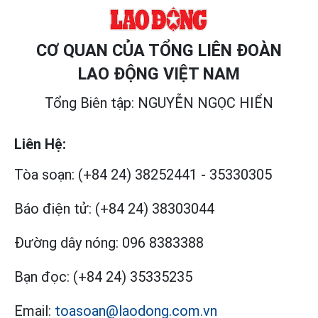
CƠ QUAN CỦA TỔNG LIÊN ĐOÀN
LAO ĐỘNG VIỆT NAM
Tổng Biên tập: NGUYỄN NGỌC HIỂN
Liên Hệ:
Tòa soạn:
(+84 24) 38252441
-
35330305
Báo điện tử:
(+84 24) 38303044
Đường dây nóng:
096 8383388
Bạn đọc:
(+84 24) 35335235
Email:
toasoan@laodong.com.vn