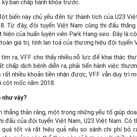
 kỳ ban chấp hành khóa trước.
đột biến này chủ yếu đến từ thành tích của U23 Vi
8. Từ đây, đội tuyển Việt Nam cũng thi đấu thăng 
t hiện của huấn luyện viên Park Hang-seo. Đây là 
toàn giá trị, tính lan toả của thương hiệu đội tuyển
tìm ra, VFF cho thấy nhiều nỗ lực để khai thác thư
ất chấp dịch bệnh diễn ra, phải tiến hành việc thươ
m rất nhiều khoản tiền nhận được, VFF vẫn duy trì
ới cột mốc năm 2018.
dễ như vậy?
ận thẳng thắn rằng, một trong những yếu tố giúp do
thi đấu của đội tuyển Việt Nam, U23 Việt Nam. Có t
quá tốt và rất hiệu quả nếu so sánh chi phí bỏ ra