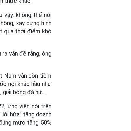
nh thức khác.
u vậy, không thể nói
thông, xây dựng hình
ượt qua thời điểm khó
u ra vấn đề rằng, ông
iệt Nam vẫn còn tiềm
uốc nội khác hầu như
n, giải bóng đá nữ…
2, ứng viên nói trên
 lời hứa” tăng doanh
ữ đúng mức tăng 50%
.