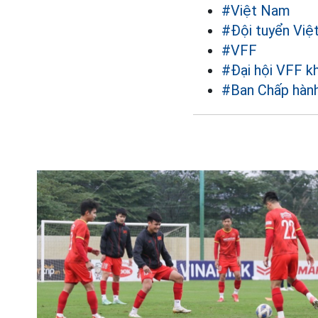
#Việt Nam
#Đội tuyển Vi
#VFF
#Đại hội VFF k
#Ban Chấp hàn