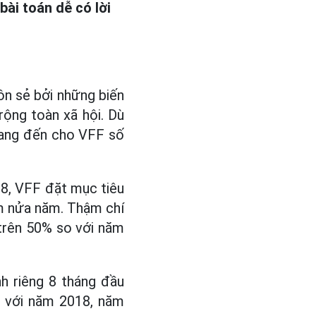
bài toán dễ có lời
n sẻ bởi những biến
rộng toàn xã hội. Dù
 mang đến cho VFF số
8, VFF đặt mục tiêu
ớm nửa năm. Thậm chí
 trên 50% so với năm
h riêng 8 tháng đầu
o với năm 2018, năm