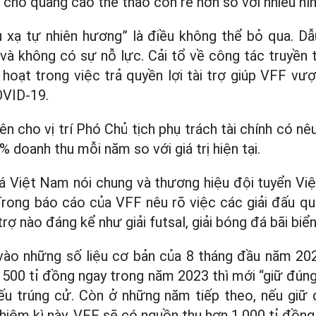
i cho quảng cáo thể thao còn rẻ hơn so với nhiều hì
u xạ tự nhiên hương” là điều không thể bỏ qua. Dẫ
à không có sự nỗ lực. Cải tổ về công tác truyền 
h hoạt trong việc trả quyền lợi tài trợ giúp VFF v
OVID-19.
n cho vị trí Phó Chủ tịch phụ trách tài chính có nê
 doanh thu mỗi năm so với giá trị hiện tại.
đá Việt Nam nói chung và thương hiệu đội tuyển V
Trong báo cáo của VFF nêu rõ việc các giải đấu q
rợ nào đáng kể như giải futsal, giải bóng đá bãi biể
vào những số liệu cơ bản của 8 tháng đầu năm 202
500 tỉ đồng ngay trong năm 2023 thì mới “giữ đúng
u trúng cử. Còn ở những năm tiếp theo, nếu gi
hiệm kì này, VFF sẽ có nguồn thu hơn 1.000 tỉ đồng