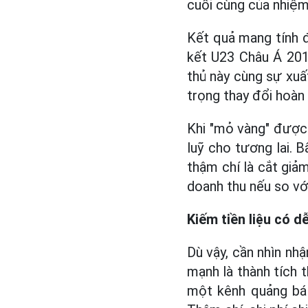
cuối cùng của nhiệm
Kết quả mang tính 
kết U23 Châu Á 201
thủ này cùng sự xuấ
trọng thay đổi hoàn 
Khi "mỏ vàng" được 
luỹ cho tương lai. B
thậm chí là cắt giả
doanh thu nếu so v
Kiếm tiền liệu có 
Dù vậy, cần nhìn nh
mạnh là thành tích 
một kênh quảng bá 