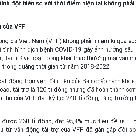
h đột biến so với thời điểm hiện tại không phải 
g của VFF
óng đá Việt Nam (VFF) không phải nhiệm kì quá suô
 tình hình dịch bệnh COVID-19 gây ảnh hưởng sâu 
thị, tài trợ và hoạt động khai thác thương mại vẫn
g trong quãng thời gian từ năm 2018-2022.
ạt động trọn vẹn đầu tiên của Ban chấp hành khóa 
cáo, tài trợ là 120 tỉ đồng nhưng đã hoàn thành s
 thu của VFF đạt kỷ lục 240 tỉ đồng, tăng trưởng
được 268 tỉ đồng, đạt 95,4% mục tiêu đề ra. Tín
u từ vận động tài trợ của VFF đã gần gấp đôi s