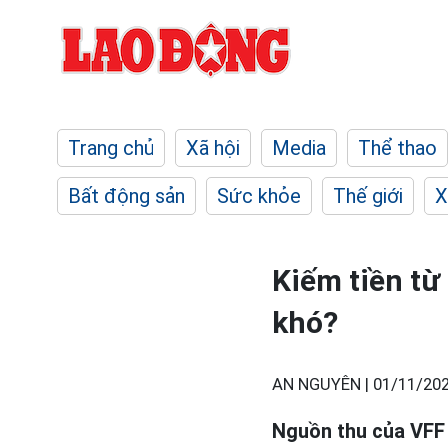
Trang chủ
Xã hội
Media
Thể thao
Bất động sản
Sức khỏe
Thế giới
X
Kiếm tiền từ
khó?
AN NGUYÊN |
01/11/202
Nguồn thu của VFF 