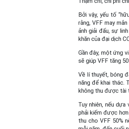
Thậm chí, chi phí ch
Bởi vậy, yếu tố “hữ
rằng, VFF may mắn v
ảnh giải đấu, sự lin
khăn của đại dịch C
Gần đây, một ứng viê
sẽ giúp VFF tăng 50%
Về lí thuyết, bóng 
năng để khai thác. 
không thu được tài t
Tuy nhiên, nếu dựa 
phải kiếm được hơn 
thu cho VFF 50% nế
mỗi năm, đến cuối n