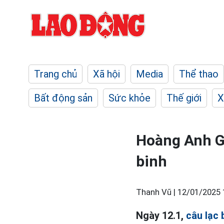
Trang chủ
Xã hội
Media
Thể thao
Bất động sản
Sức khỏe
Thế giới
X
Hoàng Anh Gi
binh
Thanh Vũ |
12/01/2025 
Ngày 12.1,
câu lạc 