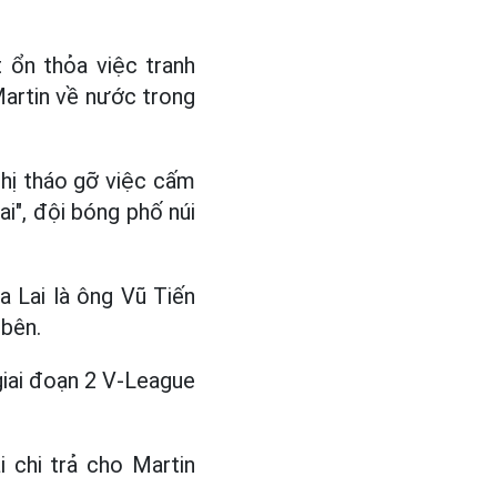
t ổn thỏa việc tranh
Martin về nước trong
ghị tháo gỡ việc cấm
i", đội bóng phố núi
a Lai là ông Vũ Tiến
 bên.
giai đoạn 2 V-League
 chi trả cho Martin