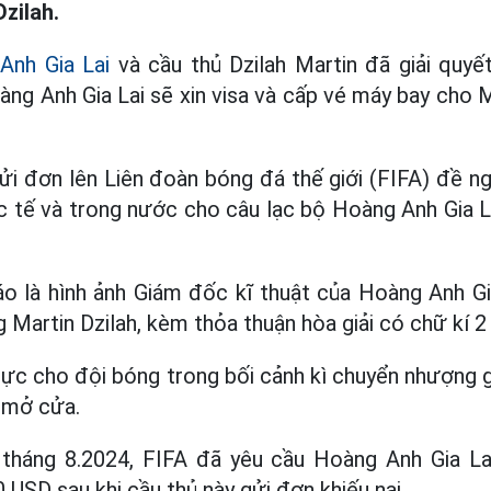
Dzilah.
Anh Gia Lai
và cầu thủ Dzilah Martin đã giải quyế
àng Anh Gia Lai sẽ xin visa và cấp vé máy bay cho 
ửi đơn lên Liên đoàn bóng đá thế giới (FIFA) đề n
tế và trong nước cho câu lạc bộ Hoàng Anh Gia La
o là hình ảnh Giám đốc kĩ thuật của Hoàng Anh Gi
 Martin Dzilah, kèm thỏa thuận hòa giải có chữ kí 2
h cực cho đội bóng trong bối cảnh kì chuyển nhượng 
 mở cửa.
 tháng 8.2024, FIFA đã yêu cầu Hoàng Anh Gia Lai
0 USD sau khi cầu thủ này gửi đơn khiếu nại.