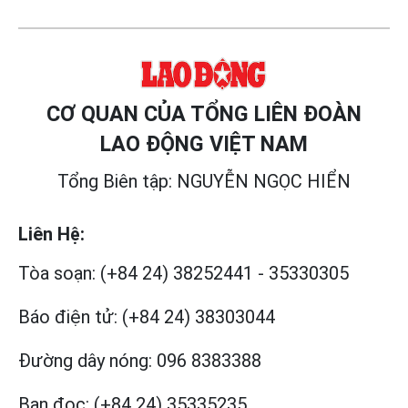
CƠ QUAN CỦA TỔNG LIÊN ĐOÀN
LAO ĐỘNG VIỆT NAM
Tổng Biên tập: NGUYỄN NGỌC HIỂN
Liên Hệ:
Tòa soạn:
(+84 24) 38252441
-
35330305
Báo điện tử:
(+84 24) 38303044
Đường dây nóng:
096 8383388
Bạn đọc:
(+84 24) 35335235