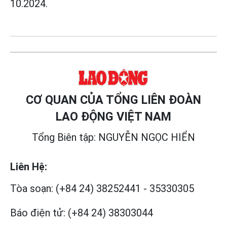
10.2024.
CƠ QUAN CỦA TỔNG LIÊN ĐOÀN
LAO ĐỘNG VIỆT NAM
Tổng Biên tập: NGUYỄN NGỌC HIỂN
Liên Hệ:
Tòa soạn:
(+84 24) 38252441
-
35330305
Báo điện tử:
(+84 24) 38303044