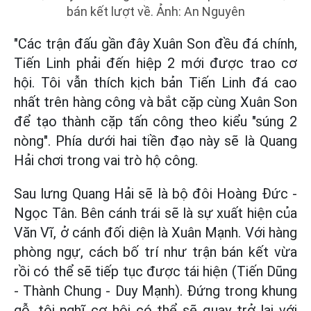
bán kết lượt về. Ảnh: An Nguyên
"Các trận đấu gần đây Xuân Son đều đá chính,
Tiến Linh phải đến hiệp 2 mới được trao cơ
hội. Tôi vẫn thích kịch bản Tiến Linh đá cao
nhất trên hàng công và bắt cặp cùng Xuân Son
để tạo thành cặp tấn công theo kiểu "súng 2
nòng". Phía dưới hai tiền đạo này sẽ là Quang
Hải chơi trong vai trò hộ công.
Sau lưng Quang Hải sẽ là bộ đôi Hoàng Đức -
Ngọc Tân. Bên cánh trái sẽ là sự xuất hiện của
Văn Vĩ, ở cánh đối diện là Xuân Mạnh. Với hàng
phòng ngự, cách bố trí như trận bán kết vừa
rồi có thể sẽ tiếp tục được tái hiện (Tiến Dũng
- Thành Chung - Duy Mạnh). Đứng trong khung
gỗ, tôi nghĩ cơ hội có thể sẽ quay trở lại với