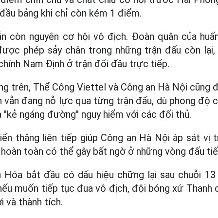
i đầu bảng khi chỉ còn kém 1 điểm.
n còn nguyên cơ hội vô địch. Đoàn quân của huấ
ược phép sảy chân trong những trận đấu còn lại, 
chính Nam Định ở trận đối đầu trực tiếp.
g trên, Thể Công Viettel và Công an Hà Nội cũng 
nh vẫn đang nỗ lực qua từng trận đấu, dù phong độ 
"kẻ ngáng đường" nguy hiểm với các đối thủ.
iến thắng liên tiếp giúp Công an Hà Nội áp sát vị 
hoàn toàn có thể gây bất ngờ ở những vòng đấu tiế
 Hóa bắt đầu có dấu hiệu chững lại sau chuỗi 13 
, nếu muốn tiếp tục đua vô địch, đội bóng xứ Thanh 
ơi và thành tích.