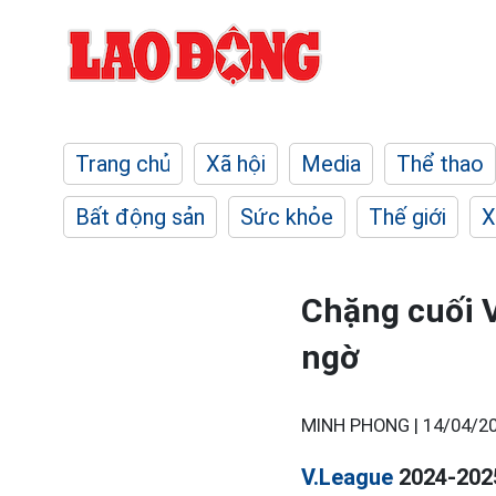
Trang chủ
Xã hội
Media
Thể thao
Bất động sản
Sức khỏe
Thế giới
X
Chặng cuối V
ngờ
MINH PHONG |
14/04/20
V.League
2024-2025