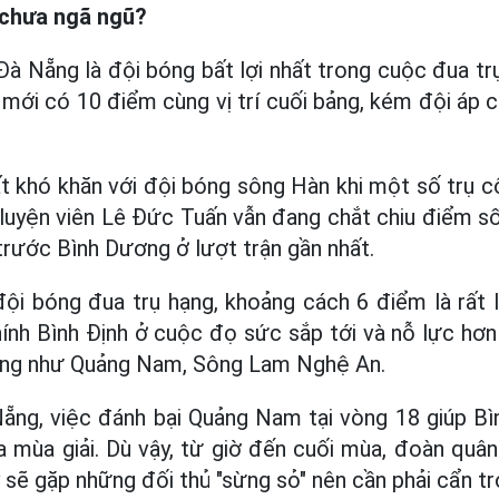
 chưa ngã ngũ?
 Đà Nẵng là đội bóng bất lợi nhất trong cuộc đua tr
 mới có 10 điểm cùng vị trí cuối bảng, kém đội áp c
 khó khăn với đội bóng sông Hàn khi một số trụ c
 luyện viên Lê Đức Tuấn vẫn đang chắt chiu điểm số
 trước Bình Dương ở lượt trận gần nhất.
đội bóng đua trụ hạng, khoảng cách 6 điểm là rất
hính Bình Định ở cuộc đọ sức sắp tới và nỗ lực hơn
ung như Quảng Nam, Sông Lam Nghệ An.
ẵng, việc đánh bại Quảng Nam tại vòng 18 giúp Bì
ủa mùa giải. Dù vậy, từ giờ đến cuối mùa, đoàn quân
sẽ gặp những đối thủ "sừng sỏ" nên cần phải cẩn tr