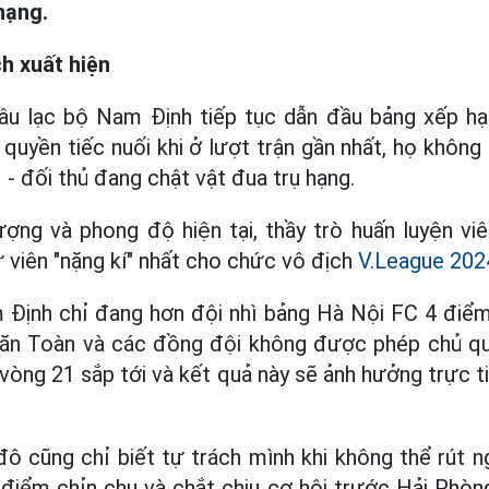
hạng.
h xuất hiện
âu lạc bộ Nam Định tiếp tục dẫn đầu bảng xếp hạ
uyền tiếc nuối khi ở lượt trận gần nhất, họ không 
 đối thủ đang chật vật đua trụ hạng.
lượng và phong độ hiện tại, thầy trò huấn luyện v
viên "nặng kí" nhất cho chức vô địch
V.League 202
m Định chỉ đang hơn đội nhì bảng Hà Nội FC 4 điểm
Văn Toàn và các đồng đội không được phép chủ qua
vòng 21 sắp tới và kết quả này sẽ ảnh hưởng trực 
đô cũng chỉ biết tự trách mình khi không thể rút 
điểm chỉn chu và chắt chiu cơ hội trước Hải Phòn