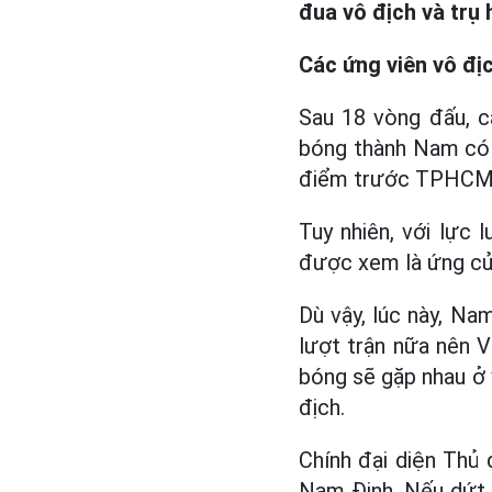
đua vô địch và trụ 
Các ứng viên vô địc
Sau 18 vòng đấu, c
bóng thành Nam có q
điểm trước TPHCM -
Tuy nhiên, với lực 
được xem là ứng cử 
Dù vậy, lúc này, Na
lượt trận nữa nên 
bóng sẽ gặp nhau ở 
địch.
Chính đại diện Thủ 
Nam Định. Nếu dứt 