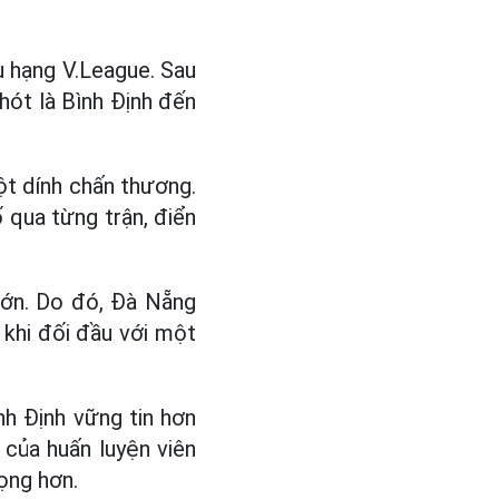
ụ hạng V.League. Sau
hót là Bình Định đến
ột dính chấn thương.
 qua từng trận, điển
 lớn. Do đó, Đà Nẵng
 khi đối đầu với một
nh Định vững tin hơn
 của huấn luyện viên
ọng hơn.