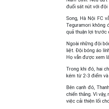
đuổi sát nút với độ
Song, Hà Nội FC vẫ
Teguramori không đ
quả thuận lợi trước 
Ngoài những đội bón
liệt. Đội bóng áo lí
Họ vẫn được xem là 
Trong khi đó, hai ch
kém từ 2-3 điểm và 
Bên cạnh đó, Thanh
chiến thắng. Vì vậy
việc cải thiện lối ch