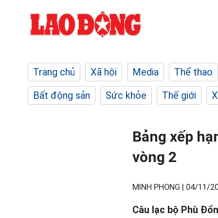
Trang chủ
Xã hội
Media
Thể thao
Bất động sản
Sức khỏe
Thế giới
X
Bảng xếp hạn
vòng 2
MINH PHONG |
04/11/20
Câu lạc bộ Phù Đổng