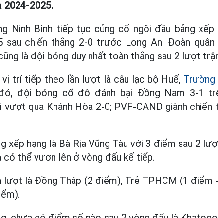
 2024-2025.
g Ninh Bình tiếp tục củng cố ngôi đầu bảng xếp 
 sau chiến thắng 2-0 trước Long An. Đoàn quân 
ũng là đội bóng duy nhất toàn thắng sau 2 lượt trận
ị trí tiếp theo lần lượt là câu lạc bộ Huế,
Trường 
đó, đội bóng cố đô đánh bại Đồng Nam 3-1 trê
 vượt qua Khánh Hòa 2-0; PVF-CAND giành chiến 
 xếp hạng là Bà Rịa Vũng Tàu với 3 điểm sau 2 lượt
à có thể vươn lên ở vòng đấu kế tiếp.
ần lượt là Đồng Tháp (2 điểm), Trẻ TPHCM (1 điểm -
iểm).
ảng, chưa có điểm số nào sau 2 vòng đấu là Khatoc