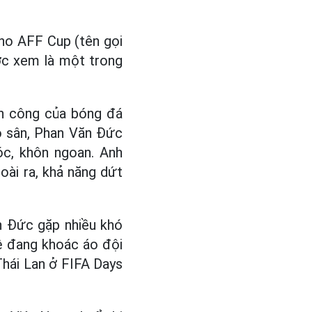
ho AFF Cup (tên gọi
ợc xem là một trong
nh công của bóng đá
o sân, Phan Văn Đức
óc, khôn ngoan. Anh
oài ra, khả năng dứt
ăn Đức gặp nhiều khó
vệ đang khoác áo đội
Thái Lan ở FIFA Days