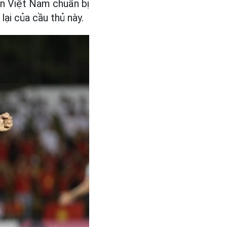
yển Việt Nam chuẩn bị
ại của cầu thủ này.