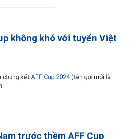
up không khó với tuyển Việt
ào chung kết
AFF Cup 2024
(tên gọi mới là
m.
 Nam trước thềm AFF Cup