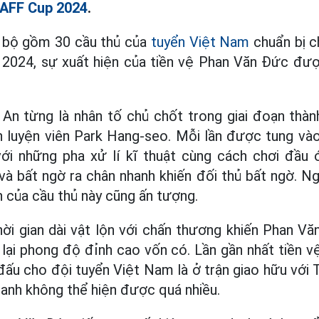
AFF Cup 2024
.
 bộ gồm 30 cầu thủ của
tuyển Việt Nam
chuẩn bị c
2024, sự xuất hiện của tiền vệ Phan Văn Đức đư
An từng là nhân tố chủ chốt trong giai đoạn thà
 luyện viên Park Hang-seo. Mỗi lần được tung và
với những pha xử lí kĩ thuật cùng cách chơi đầu 
à bất ngờ ra chân nhanh khiến đối thủ bất ngờ. Ng
 của cầu thủ này cũng ấn tượng.
hời gian dài vật lộn với chấn thương khiến Phan V
 lại phong độ đỉnh cao vốn có. Lần gần nhất tiền 
đấu cho đội tuyển Việt Nam là ở trận giao hữu với 
anh không thể hiện được quá nhiều.