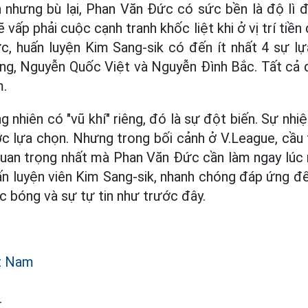
 nhưng bù lại, Phan Văn Đức có sức bền là độ lì đ
ẽ vấp phải cuộc cạnh tranh khốc liệt khi ở vị trí tiền
c, huấn luyện Kim Sang-sik có đến ít nhất 4 sự l
ng, Nguyễn Quốc Việt và Nguyễn Đình Bắc. Tất cả đ
m.
nhiên có "vũ khí" riêng, đó là sự đột biến. Sự nhiệ
c lựa chọn. Nhưng trong bối cảnh ở V.League, cầu
quan trọng nhất mà Phan Văn Đức cần làm ngay lúc n
uấn luyện viên Kim Sang-sik, nhanh chóng đáp ứng để
c bóng và sự tự tin như trước đây.
ệt Nam
c
4