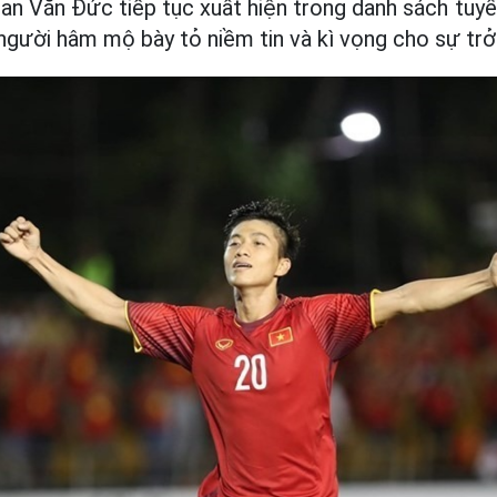
Phan Văn Đức tiếp tục xuất hiện trong danh sách tu
gười hâm mộ bày tỏ niềm tin và kì vọng cho sự trở l