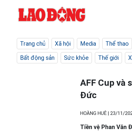
Trang chủ
Xã hội
Media
Thể thao
Bất động sản
Sức khỏe
Thế giới
X
AFF Cup và s
Đức
HOÀNG HUÊ |
23/11/202
Tiền vệ Phan Văn Đ