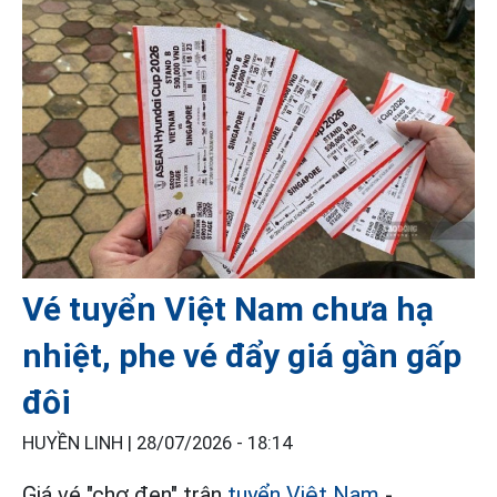
Vé tuyển Việt Nam chưa hạ
nhiệt, phe vé đẩy giá gần gấp
đôi
HUYỀN LINH |
28/07/2026 - 18:14
Giá vé "chợ đen" trận
tuyển Việt Nam
-