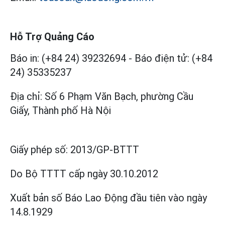
Hỗ Trợ Quảng Cáo
Báo in: (+84 24) 39232694
-
Báo điện tử: (+84
24) 35335237
Địa chỉ: Số 6 Phạm Văn Bạch, phường Cầu
Giấy, Thành phố Hà Nội
Giấy phép số:
2013/GP-BTTT
Do Bộ TTTT cấp
ngày 30.10.2012
Xuất bản số Báo Lao Động đầu tiên vào ngày
14.8.1929