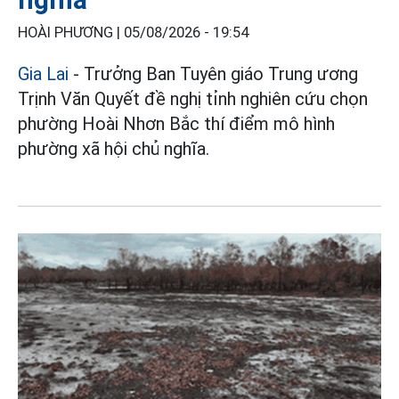
HOÀI PHƯƠNG |
05/08/2026 - 19:54
Gia Lai
- Trưởng Ban Tuyên giáo Trung ương
Trịnh Văn Quyết đề nghị tỉnh nghiên cứu chọn
phường Hoài Nhơn Bắc thí điểm mô hình
phường xã hội chủ nghĩa.