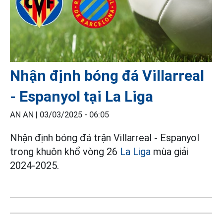
Nhận định bóng đá Villarreal
- Espanyol tại La Liga
AN AN |
03/03/2025 - 06:05
Nhận định bóng đá trận Villarreal - Espanyol
trong khuôn khổ vòng 26
La Liga
mùa giải
2024-2025.