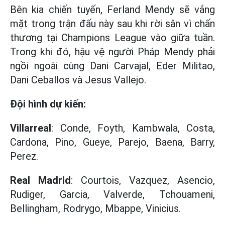
Bên kia chiến tuyến, Ferland Mendy sẽ vắng
mặt trong trận đấu này sau khi rời sân vì chấn
thương tại Champions League vào giữa tuần.
Trong khi đó, hậu vệ người Pháp Mendy phải
ngồi ngoài cùng Dani Carvajal, Eder Militao,
Dani Ceballos và Jesus Vallejo.
Đội hình dự kiến:
Villarreal
: Conde, Foyth, Kambwala, Costa,
Cardona, Pino, Gueye, Parejo, Baena, Barry,
Perez.
Real Madrid
: Courtois, Vazquez, Asencio,
Rudiger, Garcia, Valverde, Tchouameni,
Bellingham, Rodrygo, Mbappe, Vinicius.