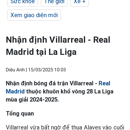
Sức khỏe
Thế giới
Xe +
Xem giao diện mới
Nhận định Villarreal - Real
Madrid tại La Liga
Diệu Anh |
15/03/2025 10:03
Nhận định bóng đá trận Villarreal -
Real
Madrid
thuộc khuôn khổ vòng 28 La Liga
mùa giải 2024-2025.
Tổng quan
Villarreal vừa bất ngờ để thua Alaves vào cuối