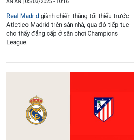
AN AN |
05/03/2025 - 10:16
Real Madrid
giành chiến thắng tối thiểu trước
Atletico Madrid trên sân nhà, qua đó tiếp tục
cho thấy đẳng cấp ở sân chơi Champions
League.