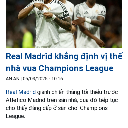
Real Madrid khẳng định vị thế
nhà vua Champions League
AN AN |
05/03/2025 - 10:16
Real Madrid
giành chiến thắng tối thiểu trước
Atletico Madrid trên sân nhà, qua đó tiếp tục
cho thấy đẳng cấp ở sân chơi Champions
League.