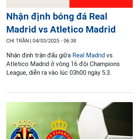
Nhận định bóng đá Real
Madrid vs Atletico Madrid
CHI TRẦN |
04/03/2025 - 06:38
Nhận định trận đấu giữa
Real Madrid
vs
Atletico Madrid ở vòng 16 đội Champions
League, diễn ra vào lúc 03h00 ngày 5.3.