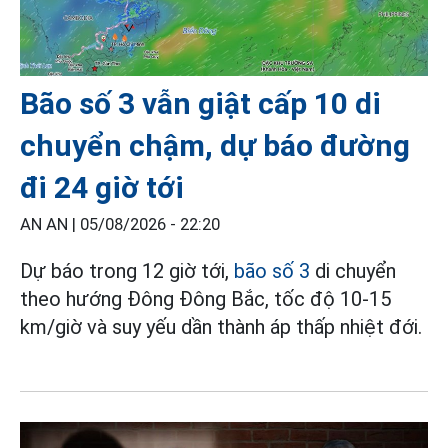
Bão số 3 vẫn giật cấp 10 di
chuyển chậm, dự báo đường
đi 24 giờ tới
AN AN |
05/08/2026 - 22:20
Dự báo trong 12 giờ tới,
bão số 3
di chuyển
theo hướng Đông Đông Bắc, tốc độ 10-15
km/giờ và suy yếu dần thành áp thấp nhiệt đới.