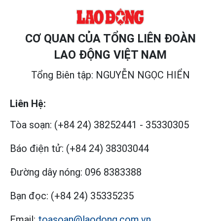
CƠ QUAN CỦA TỔNG LIÊN ĐOÀN
LAO ĐỘNG VIỆT NAM
Tổng Biên tập: NGUYỄN NGỌC HIỂN
Liên Hệ:
Tòa soạn:
(+84 24) 38252441
-
35330305
Báo điện tử:
(+84 24) 38303044
Đường dây nóng:
096 8383388
Bạn đọc:
(+84 24) 35335235
Email:
toasoan@laodong.com.vn