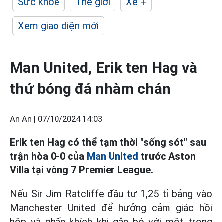
Sức khỏe
Thế giới
Xe +
Xem giao diện mới
Man United, Erik ten Hag và
thứ bóng đá nhàm chán
An An |
07/10/2024 14:03
Erik ten Hag có thể tạm thời "sống sót" sau
trận hòa 0-0 của
Man United
trước Aston
Villa tại vòng 7 Premier League.
Nếu Sir Jim Ratcliffe đầu tư 1,25 tỉ bảng vào
Manchester United để hưởng cảm giác hồi
hộp và phấn khích khi gắn bó với một trong