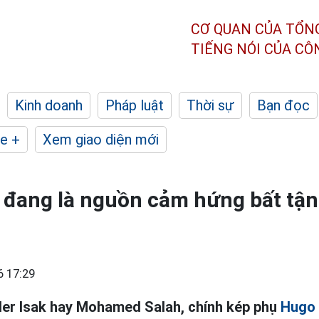
CƠ QUAN CỦA TỔN
TIẾNG NÓI CỦA C
Kinh doanh
Pháp luật
Thời sự
Bạn đọc
e +
Xem giao diện mới
 đang là nguồn cảm hứng bất tận
6 17:29
der Isak hay Mohamed Salah, chính kép phụ
Hugo 