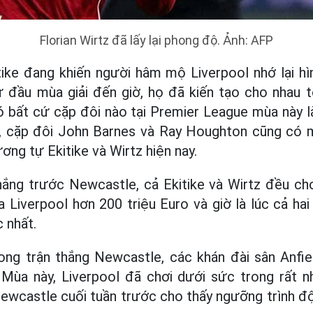
Florian Wirtz đã lấy lại phong độ. Ảnh: AFP
tike đang khiến người hâm mộ Liverpool nhớ lại hì
ừ đầu mùa giải đến giờ, họ đã kiến tạo cho nhau t
có bất cứ cặp đôi nào tại Premier League mùa này 
, cặp đôi John Barnes và Ray Houghton cũng có m
ương tự Ekitike và Wirtz hiện nay.
hắng trước Newcastle, cả Ekitike và Wirtz đều ch
 Liverpool hơn 200 triệu Euro và giờ là lúc cả hai 
 nhất.
ong trận thắng Newcastle, các khán đài sân Anfie
. Mùa này, Liverpool đã chơi dưới sức trong rất n
ewcastle cuối tuần trước cho thấy ngưỡng trình đ