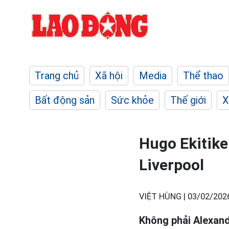
Trang chủ
Xã hội
Media
Thể thao
Bất động sản
Sức khỏe
Thế giới
X
Hugo Ekitike
Liverpool
VIỆT HÙNG |
03/02/202
Không phải Alexan