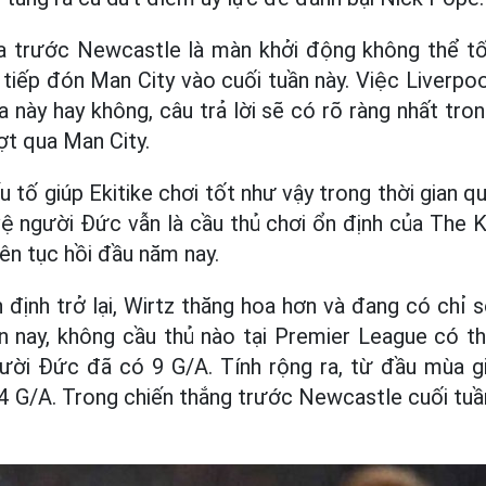
a trước Newcastle là màn khởi động không thể tố
ẽ tiếp đón Man City vào cuối tuần này. Việc Liverp
này hay không, câu trả lời sẽ có rõ ràng nhất tro
t qua Man City.
tố giúp Ekitike chơi tốt như vậy trong thời gian q
 vệ người Đức vẫn là cầu thủ chơi ổn định của The 
iên tục hồi đầu năm nay.
 định trở lại, Wirtz thăng hoa hơn và đang có chỉ 
n nay, không cầu thủ nào tại Premier League có t
gười Đức đã có 9 G/A. Tính rộng ra, từ đầu mùa g
 G/A. Trong chiến thắng trước Newcastle cuối tuầ