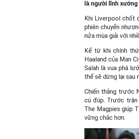
là người lĩnh xướn
Khi Liverpool chốt 
phiên chuyển nhượng
nửa mùa giải với nhi
Kể từ khi chính thứ
Haaland của Man Ci
Salah là vua phá lướ
thể sẽ dừng lại sau 
Chiến thắng trước N
cú đúp. Trước trận 
The Magpies giúp Th
vững chắc hơn.