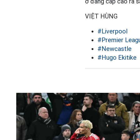
ở đẳng cấp cao ra s
VIỆT HÙNG
#Liverpool
#Premier Leag
#Newcastle
#Hugo Ekitike