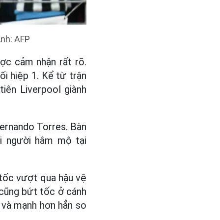
Ảnh: AFP
ợc cảm nhận rất rõ.
ối hiệp 1. Kể từ trận
tiên Liverpool giành
Fernando Torres. Bàn
ới người hâm mộ tại
tốc vượt qua hậu vệ
 cũng bứt tốc ở cánh
h và mạnh hơn hẳn so