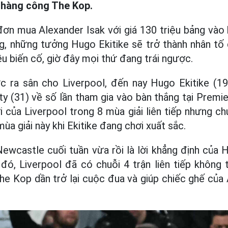
g hàng công The Kop.
đơn mua Alexander Isak với giá 130 triệu bảng vào
, những tưởng Hugo Ekitike sẽ trở thành nhân tố d
ều biến cố, giờ đây mọi thứ đang trái ngược.
c ra sân cho Liverpool, đến nay Hugo Ekitike (19
ty (31) về số lần tham gia vào bàn thắng tại Prem
i của Liverpool trong 8 mùa giải liên tiếp nhưng c
mùa giải này khi Ekitike đang chơi xuất sắc.
ewcastle cuối tuần vừa rồi là lời khẳng định của 
đó, Liverpool đã có chuỗi 4 trận liên tiếp không
e Kop dần trở lại cuộc đua và giúp chiếc ghế của A