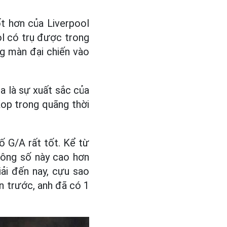
t hơn của Liverpool
ool có trụ được trong
ng màn đại chiến vào
ua là sự xuất sắc của
Kop trong quãng thời
số G/A rất tốt. Kể từ
hông số này cao hơn
iải đến nay, cựu sao
n trước, anh đã có 1