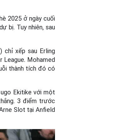
 hè 2025 ở ngày cuối
ự bị. Tuy nhiên, sau
) chỉ xếp sau Erling
ier League. Mohamed
huỗi thành tích đó có
Hugo Ekitike với một
 thắng. 3 điểm trước
rne Slot tại Anfield