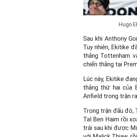
Hugo Ek
Sau khi Anthony Go
Tuy nhiên, Ekitike đ
thắng Tottenham vào
chiến thắng tại Prem
Lúc này, Ekitike đa
thắng thứ hai của 
Anfield trong trận 
Trong trận đấu đó,
Tal Ben Haim rồi xo
trái sau khi được M
với Malick Thiaw, rồ