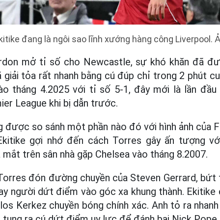
itike đang là ngôi sao lĩnh xướng hàng công Liverpool. 
rdon mở tỉ số cho Newcastle, sự khó khăn đã đư
ã giải tỏa rất nhanh bằng cú đúp chỉ trong 2 phút cu
 tháng 4.2025 với tỉ số 5-1, đây mới là lần đầu 
ier League khi bị dẫn trước.
ng được so sánh một phần nào đó với hình ảnh của 
Ekitike gợi nhớ đến cách Torres gây ấn tượng v
ra mắt trên sân nhà gặp Chelsea vào tháng 8.2007.
 Torres đón đường chuyền của Steven Gerrard, bứt 
ay người dứt điểm vào góc xa khung thành. Ekitike
ilos Kerkez chuyền bóng chính xác. Anh tỏ ra nhan
i tung ra cú dứt điểm uy lực để đánh bại Nick Pope.