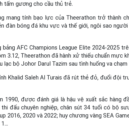
nh tấm gương cho cầu thủ trẻ.
g mang tính bạo lực của Theerathon trở thành c
n đàn bóng đá khu vực và thế giới, ngôi sao người T
g bảng AFC Champions League Elite 2024-2025 trên
hôm 3.12, Theerathon đã hành xử thiếu chuẩn mực k
u lạc bộ Johor Darul Tazim sau tình huống va chạm ở
ính Khalid Saleh Al Turais đã rút thẻ đỏ, đuổi đội t
m 1990, được đánh giá là hậu vệ xuất sắc hàng đ
hi đấu chuyên nghiệp, chân sút 34 tuổi có bộ sư
up 2016, 2020 và 2022; huy chương vàng SEA Gam
e 1…