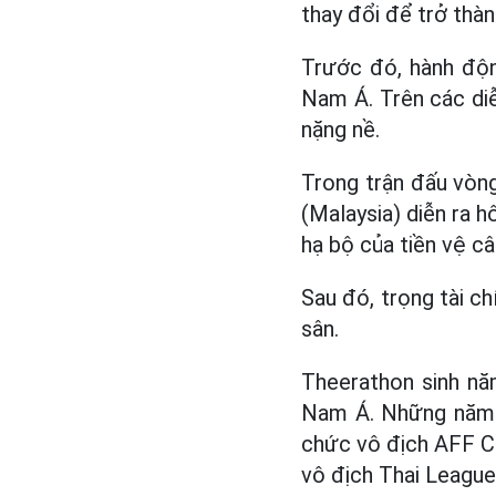
thay đổi để trở thà
Trước đó, hành độn
Nam Á. Trên các diễ
nặng nề.
Trong trận đấu vòn
(Malaysia) diễn ra 
hạ bộ của tiền vệ câ
Sau đó, trọng tài ch
sân.
Theerathon sinh nă
Nam Á. Những năm t
chức vô địch AFF C
vô địch Thai Leagu