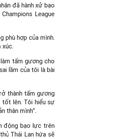
nhận đã hành xử bạo
FC Champions League
ng phù hợp của mình.
 xúc.
ể làm tấm gương cho
ai lầm của tôi là bài
trở thành tấm gương
tốt lên. Tôi hiểu sự
ản thân mình”.
h động bạo lực trên
 thủ Thái Lan hứa sẽ