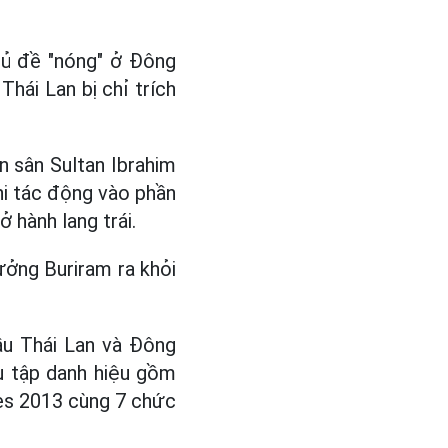
hủ đề "nóng" ở Đông
hái Lan bị chỉ trích
 sân Sultan Ibrahim
hi tác động vào phần
 hành lang trái.
rưởng Buriram ra khỏi
ầu Thái Lan và Đông
u tập danh hiệu gồm
es 2013 cùng 7 chức