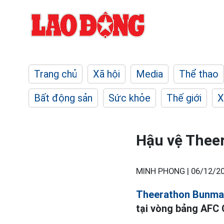
Trang chủ
Xã hội
Media
Thể thao
Bất động sản
Sức khỏe
Thế giới
X
Hậu vệ Theer
MINH PHONG |
06/12/20
Theerathon Bunma
tại vòng bảng AFC 