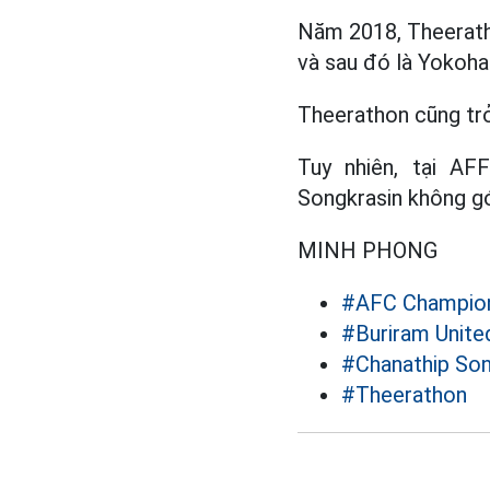
Năm 2018, Theerath
và sau đó là Yokoha
Theerathon cũng trở
Tuy nhiên, tại A
Songkrasin không gó
MINH PHONG
#AFC Champio
#Buriram Unite
#Chanathip Son
#Theerathon