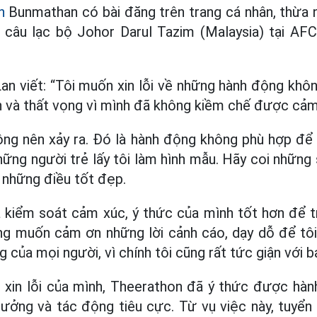
n
Bunmathan có bài đăng trên trang cá nhân, thừa 
a câu lạc bộ Johor Darul Tazim (Malaysia) tại A
an viết: “Tôi muốn xin lỗi về những hành động khô
n và thất vọng vì mình đã không kiềm chế được cảm
ông nên xảy ra. Đó là hành động không phù hợp đ
hững người trẻ lấy tôi làm hình mẫu. Hãy coi những s
 những điều tốt đẹp.
à kiểm soát cảm xúc, ý thức của mình tốt hơn để 
ũng muốn cảm ơn những lời cảnh cáo, dạy dỗ để tôi 
g của mọi người, vì chính tôi cũng rất tức giận với b
 xin lỗi của mình, Theerathon đã ý thức được hàn
hưởng và tác động tiêu cực. Từ vụ việc này, tuyển