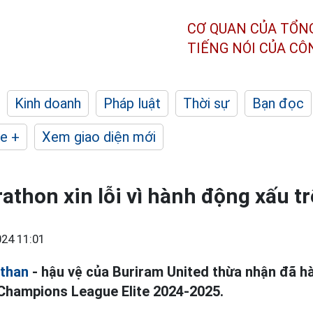
CƠ QUAN CỦA TỔN
TIẾNG NÓI CỦA C
Kinh doanh
Pháp luật
Thời sự
Bạn đọc
e +
Xem giao diện mới
athon xin lỗi vì hành động xấu t
24 11:01
than
- hậu vệ của Buriram United thừa nhận đã 
Champions League Elite 2024-2025.