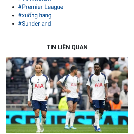
#Premier League
#xuống hạng
#Sunderland
TIN LIÊN QUAN