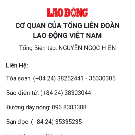
CƠ QUAN CỦA TỔNG LIÊN ĐOÀN
LAO ĐỘNG VIỆT NAM
Tổng Biên tập: NGUYỄN NGỌC HIỂN
Liên Hệ:
Tòa soạn:
(+84 24) 38252441
-
35330305
Báo điện tử:
(+84 24) 38303044
Đường dây nóng:
096 8383388
Bạn đọc:
(+84 24) 35335235