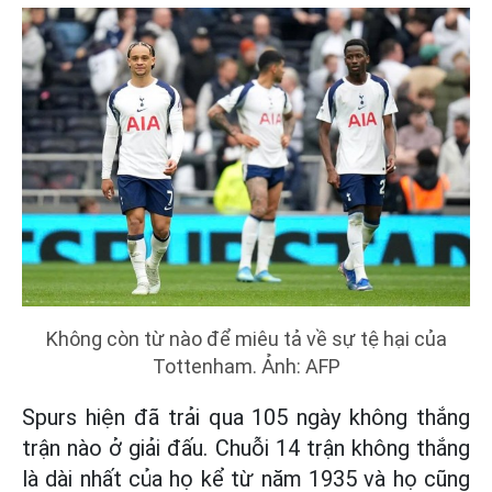
Không còn từ nào để miêu tả về sự tệ hại của
Tottenham. Ảnh: AFP
Spurs hiện đã trải qua 105 ngày không thắng
trận nào ở giải đấu. Chuỗi 14 trận không thắng
là dài nhất của họ kể từ năm 1935 và họ cũng