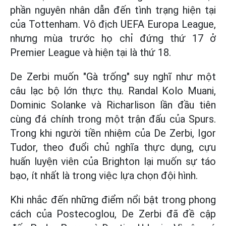
phần nguyên nhân dẫn đến tình trạng hiện tại
của Tottenham. Vô địch UEFA Europa League,
nhưng mùa trước họ chỉ đứng thứ 17 ở
Premier League và hiện tại là thứ 18.
De Zerbi muốn "Gà trống" suy nghĩ như một
câu lạc bộ lớn thực thụ. Randal Kolo Muani,
Dominic Solanke và Richarlison lần đầu tiên
cùng đá chính trong một trận đấu của Spurs.
Trong khi người tiền nhiệm của De Zerbi, Igor
Tudor, theo đuổi chủ nghĩa thực dụng, cựu
huấn luyện viên của Brighton lại muốn sự táo
bạo, ít nhất là trong việc lựa chọn đội hình.
Khi nhắc đến những điểm nổi bật trong phong
cách của Postecoglou, De Zerbi đã đề cập