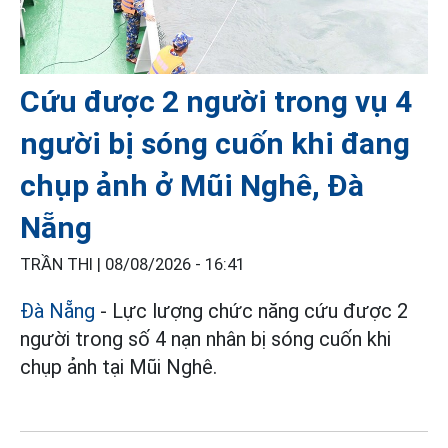
Cứu được 2 người trong vụ 4
người bị sóng cuốn khi đang
chụp ảnh ở Mũi Nghê, Đà
Nẵng
TRẦN THI |
08/08/2026 - 16:41
Đà Nẵng
- Lực lượng chức năng cứu được 2
người trong số 4 nạn nhân bị sóng cuốn khi
chụp ảnh tại Mũi Nghê.