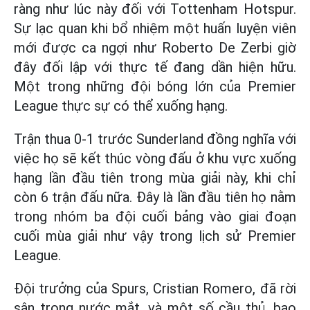
ràng như lúc này đối với Tottenham Hotspur.
Sự lạc quan khi bổ nhiệm một huấn luyện viên
mới được ca ngợi như Roberto De Zerbi giờ
đây đối lập với thực tế đang dần hiện hữu.
Một trong những đội bóng lớn của Premier
League thực sự có thể xuống hạng.
Trận thua 0-1 trước Sunderland đồng nghĩa với
việc họ sẽ kết thúc vòng đấu ở khu vực xuống
hạng lần đầu tiên trong mùa giải này, khi chỉ
còn 6 trận đấu nữa. Đây là lần đầu tiên họ nằm
trong nhóm ba đội cuối bảng vào giai đoạn
cuối mùa giải như vậy trong lịch sử Premier
League.
Đội trưởng của Spurs, Cristian Romero, đã rời
sân trong nước mắt, và một số cầu thủ, bao