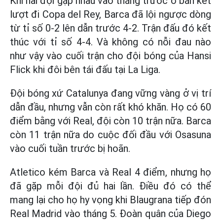
Khi hai đội gặp nhau vào tháng trước ở bán kết
lượt đi Copa del Rey, Barca đã lội ngược dòng
từ tỉ số 0-2 lên dẫn trước 4-2. Trận đấu đó kết
thúc với tỉ số 4-4. Và không có nỗi đau nào
như vậy vào cuối trận cho đội bóng của Hansi
Flick khi đôi bên tái đấu tại La Liga.
Đội bóng xứ Catalunya đang vững vàng ở vị trí
dẫn đầu, nhưng vẫn còn rất khó khăn. Họ có 60
điểm bằng với Real, đội còn 10 trận nữa. Barca
còn 11 trận nữa do cuộc đối đầu với Osasuna
vào cuối tuần trước bị hoãn.
Atletico kém Barca và Real 4 điểm, nhưng họ
đã gặp mỗi đội đủ hai lần. Điều đó có thể
mang lại cho họ hy vọng khi Blaugrana tiếp đón
Real Madrid vào tháng 5. Đoàn quân của Diego