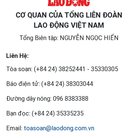
CƠ QUAN CỦA TỔNG LIÊN ĐOÀN
LAO ĐỘNG VIỆT NAM
Tổng Biên tập: NGUYỄN NGỌC HIỂN
Liên Hệ:
Tòa soạn:
(+84 24) 38252441
-
35330305
Báo điện tử:
(+84 24) 38303044
Đường dây nóng:
096 8383388
Bạn đọc:
(+84 24) 35335235
Email:
toasoan@laodong.com.vn