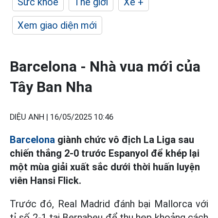
Sức khỏe
Thế giới
Xe +
Xem giao diện mới
Barcelona - Nhà vua mới của
Tây Ban Nha
DIỆU ANH |
16/05/2025 10:46
Barcelona
giành chức vô địch La Liga sau
chiến thắng 2-0 trước Espanyol để khép lại
một mùa giải xuất sắc dưới thời huấn luyện
viên Hansi Flick.
Trước đó, Real Madrid đánh bại Mallorca với
tỉ số 2-1 tại Bernabeu để thu hẹp khoảng cách