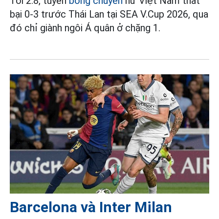
Tối 2.8, tuyển
bóng chuyền
nữ Việt Nam thất
bại 0-3 trước Thái Lan tại SEA V.Cup 2026, qua
đó chỉ giành ngôi Á quân ở chặng 1.
Barcelona và Inter Milan