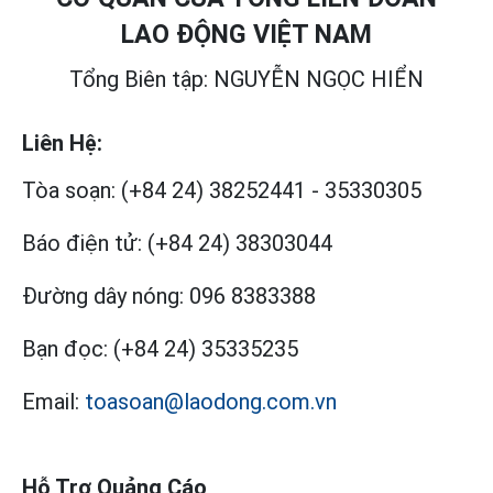
LAO ĐỘNG VIỆT NAM
Tổng Biên tập: NGUYỄN NGỌC HIỂN
Liên Hệ:
Tòa soạn:
(+84 24) 38252441
-
35330305
Báo điện tử:
(+84 24) 38303044
Đường dây nóng:
096 8383388
Bạn đọc:
(+84 24) 35335235
Email:
toasoan@laodong.com.vn
Hỗ Trợ Quảng Cáo