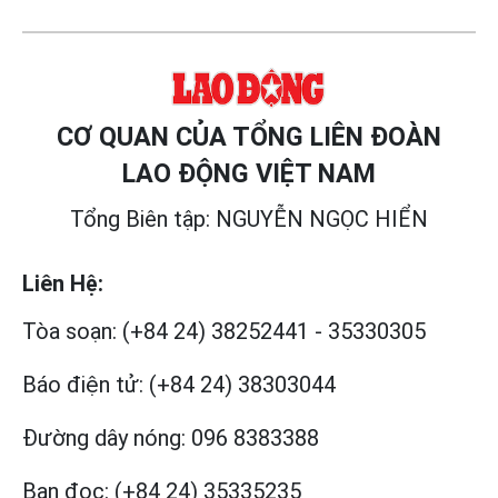
CƠ QUAN CỦA TỔNG LIÊN ĐOÀN
LAO ĐỘNG VIỆT NAM
Tổng Biên tập: NGUYỄN NGỌC HIỂN
Liên Hệ:
Tòa soạn:
(+84 24) 38252441
-
35330305
Báo điện tử:
(+84 24) 38303044
Đường dây nóng:
096 8383388
Bạn đọc:
(+84 24) 35335235