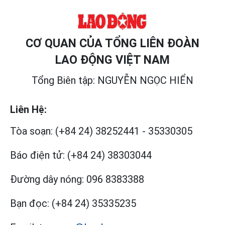
CƠ QUAN CỦA TỔNG LIÊN ĐOÀN
LAO ĐỘNG VIỆT NAM
Tổng Biên tập: NGUYỄN NGỌC HIỂN
Liên Hệ:
Tòa soạn:
(+84 24) 38252441
-
35330305
Báo điện tử:
(+84 24) 38303044
Đường dây nóng:
096 8383388
Bạn đọc:
(+84 24) 35335235